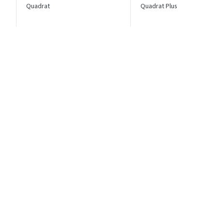
Quadrat
Quadrat Plus