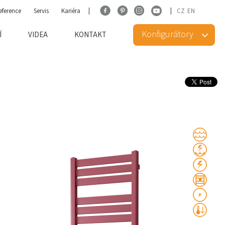
eference
Servis
Kariéra
CZ
EN
Konfigurátory
Í
VIDEA
KONTAKT