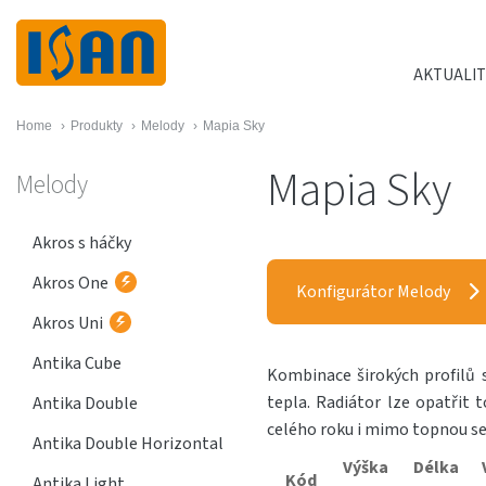
AKTUALIT
Home
›
Produkty
›
Melody
›
Mapia Sky
Mapia Sky
Melody
Akros s háčky
Akros One
Konfigurátor Melody
Akros Uni
Antika Cube
Kombinace širokých profilů 
tepla. Radiátor lze opatřit
Antika Double
celého roku i mimo topnou s
Antika Double Horizontal
Výška
Délka
Kód
Antika Light