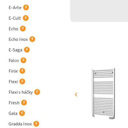
E-Arte
E-Cult
Echo
Echo Inox
E-Saga
Falco
Finix
Flexi
Flexi s háčky
Fresh
Gala
Gradda Inox