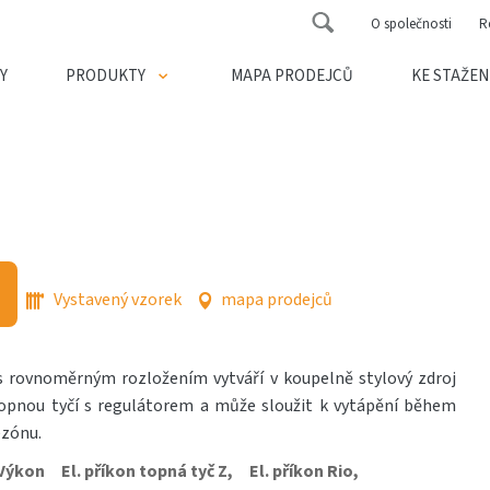
O společnosti
R
Y
PRODUKTY
MAPA PRODEJCŮ
KE STAŽEN
Vystavený vzorek
mapa prodejců
s rovnoměrným rozložením vytváří v koupelně stylový zdroj
 topnou tyčí s regulátorem a může sloužit k vytápění během
ezónu.
Výkon
El. příkon topná tyč Z,
El. příkon Rio,