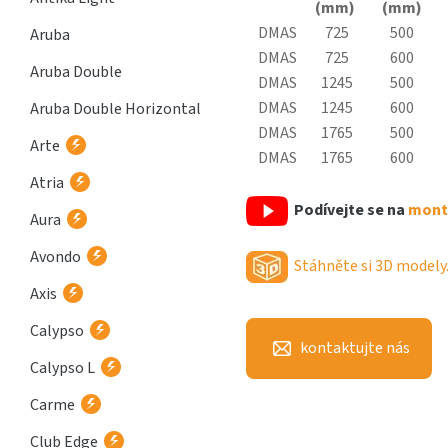
(mm)
(mm)
DMAS
725
500
Aruba
DMAS
725
600
Aruba Double
DMAS
1245
500
DMAS
1245
600
Aruba Double Horizontal
DMAS
1765
500
Arte
DMAS
1765
600
Atria
Podívejte se na
montá
Aura
Avondo
Stáhněte si 3D modely
Axis
Calypso
kontaktujte nás
Calypso L
Carme
Club Edge