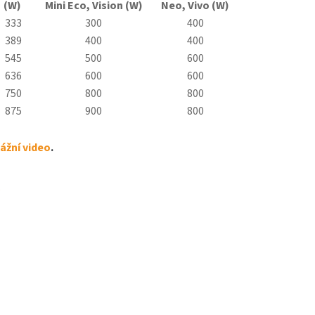
(W)
Mini
Eco
, Vision (W)
Neo, Vivo (W)
333
300
400
389
400
400
545
500
600
636
600
600
750
800
800
875
900
800
žní video
.
.