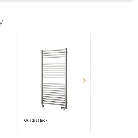
y
Quadrat Inox
Silla Inox