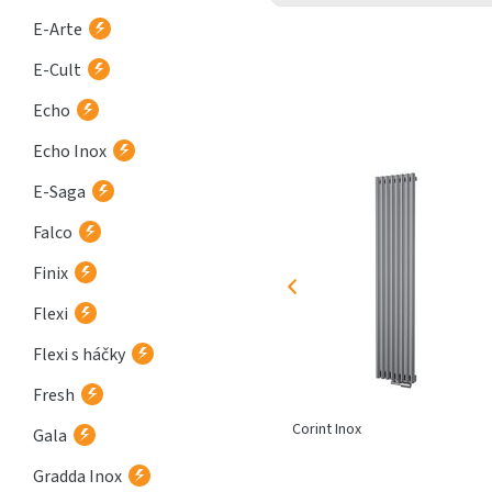
E-Arte
E-Cult
Echo
Echo Inox
E-Saga
Falco
Finix
Flexi
Flexi s háčky
Fresh
Zoya Inox
Corint Inox
Gala
Gradda Inox