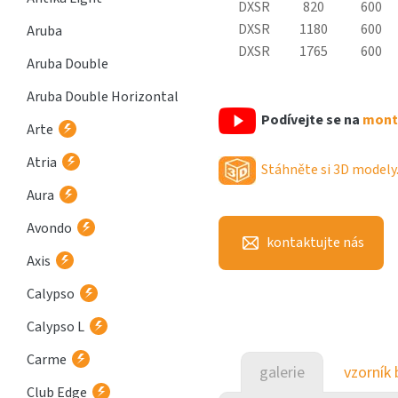
DXSR
820
600
DXSR
1180
600
Aruba
DXSR
1765
600
Aruba Double
Aruba Double Horizontal
Podívejte se na
montá
Arte
Atria
Stáhněte si 3D modely
Aura
Avondo
kontaktujte nás
Axis
Calypso
Calypso L
Carme
galerie
vzorník 
Club Edge