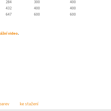
284
300
400
432
400
400
647
600
600
žní video
.
.
barev
ke stažení