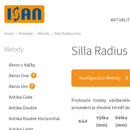
AKTUALIT
Home
›
Produkty
›
Melody
›
Silla Radius Inox
Silla Radius
Melody
Akros s háčky
Akros One
Konfigurátor Melody
Akros Uni
Antika Cube
Prohnuté trubky oblíbeného
provedení je vhodné téměř do
Antika Double
Výška
Délka
Antika Double Horizontal
Kód
(mm)
(mm)
Antika Light