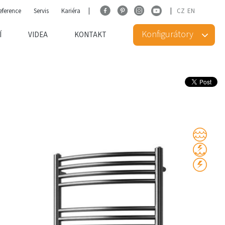
eference
Servis
Kariéra
CZ
EN
Konfigurátory
Í
VIDEA
KONTAKT