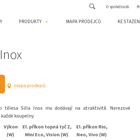
O společnosti
R
Y
PRODUKTY
MAPA PRODEJCŮ
KE STAŽEN
 Inox
mapa prodejců
 tělesa Silla Inox mu dodávají na atraktivitě. Nerezové
 každé koupelny.
Výkon
El. příkon topná tyč Z,
El. příkon Rio,
(W)
Mini
Eco
, Vision (W)
Neo, Vivo (W)