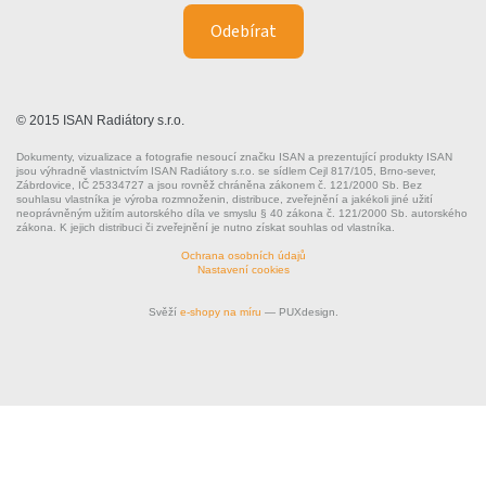
© 2015 ISAN Radiátory s.r.o.
Dokumenty, vizualizace a fotografie nesoucí značku ISAN a prezentující produkty ISAN
jsou výhradně vlastnictvím ISAN Radiátory s.r.o. se sídlem Cejl 817/105, Brno-sever,
Zábrdovice, IČ 25334727 a jsou rovněž chráněna zákonem č. 121/2000 Sb. Bez
souhlasu vlastníka je výroba rozmnoženin, distribuce, zveřejnění a jakékoli jiné užití
neoprávněným užitím autorského díla ve smyslu § 40 zákona č. 121/2000 Sb. autorského
zákona. K jejich distribuci či zveřejnění je nutno získat souhlas od vlastníka.
Ochrana osobních údajů
Nastavení cookies
Svěží
e-shopy na míru
— PUXdesign.