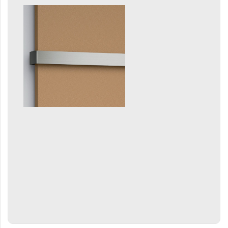
Linosia
Malawi
Mapia Light
Mapia Light Plus
Mapia Sky
Mapia Sky Plus
Miro
Miro L
Nias
Octava
Octava Double
Ori