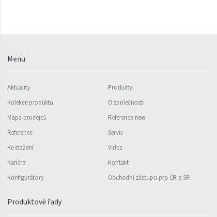
Rytmo s háčky
Silla Inox
Silla Radius Inox
Menu
Solar
Space
Aktuality
Produkty
Kolekce produktů
O společnosti
Swing
Mapa prodejců
Reference new
Swingo
Reference
Servis
Thea
Ke stažení
Videa
Tongia
Kariéra
Kontakt
Variant
Konfigurátory
Obchodní zástupci pro ČR a SR
Variant Horizontal
Produktové řady
Variant Mirror