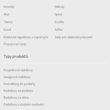
Variant Photo
Novinky
Melody
Atol
Spiral
Zoya Inox
Termo
Ecolite
Nástěnný vzorník barev
Exact
Sofito
ISAN
Elektrické regulátory a topné tyče
Sady pro elektrické připojení
Připojovací sady
Typy produktů
Koupelnové radiátory
Designové radiátory
Konvektory do podlahy
Radiátory na podlahu
Radiátory na stěnu
Radiátory s vlastním motivem