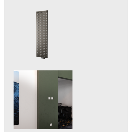
Gradda Inox
Grenada
Grenada Radius
Grenada Plus
Helix
Ikaria
Ikaria Double
Ikaria Radius
Kandavu
Koro
Koro Plus
Life