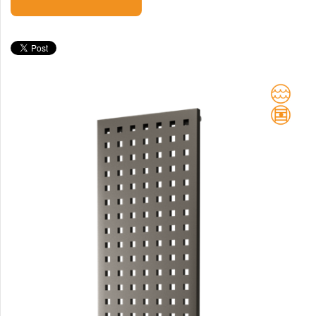
Club Edge
Club Sky
Collom
Collom UNI
Collom Horizontal
Collom Double
Collom Double Horizontal
Collom Light
Collom Mirror
Corint Inox
Coron
Coron Double Horizontal