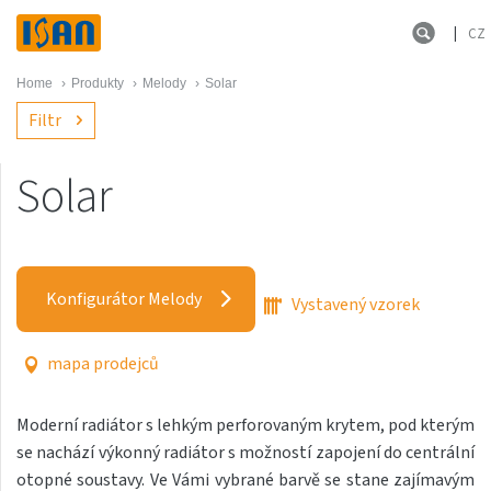
CZ
Home
›
Produkty
›
Melody
›
Solar
Filtr
Solar
Melody
Akros s háčky
Konfigurátor Melody
Vystavený vzorek
Akros One
Akros Uni
mapa prodejců
Antika Cube
Moderní radiátor s lehkým perforovaným krytem, pod kterým
Antika Double
se nachází výkonný radiátor s možností zapojení do centrální
Antika Double Horizontal
otopné soustavy. Ve Vámi vybrané barvě se stane zajímavým