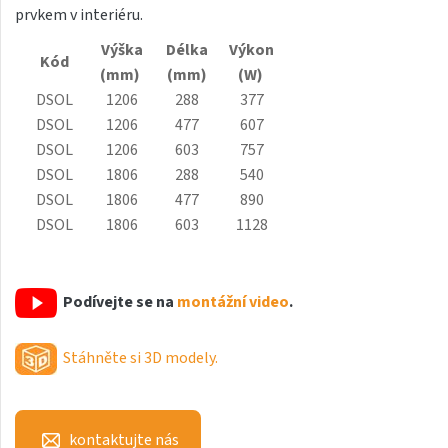
prvkem v interiéru.
Antika Light
Výška
Délka
Výkon
Aruba
Kód
(mm)
(mm)
(W)
Aruba Double
DSOL
1206
288
377
DSOL
1206
477
607
Aruba Double Horizontal
DSOL
1206
603
757
Arte
DSOL
1806
288
540
DSOL
1806
477
890
Atria
DSOL
1806
603
1128
Aura
Avondo
Podívejte se na
montážní video
.
Axis
Calypso
Stáhněte si 3D modely.
Calypso L
Carme
kontaktujte nás