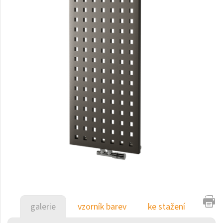
Duo
E-Arte
E-Cult
Echo
Echo Inox
E-Saga
Falco
Finix
Flexi
Flexi s háčky
Fresh
galerie
vzorník barev
ke stažení
Gala