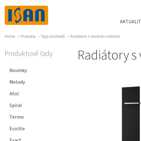
AKTUALIT
Home
›
Produkty
›
Typy produktů
›
Radiátory s vlastním motivem
Radiátory s
Produktové řady
Novinky
Melody
Atol
Spiral
Termo
Ecolite
Exact