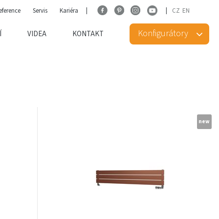
eference
Servis
Kariéra
CZ
EN
Konfigurátory
Í
VIDEA
KONTAKT
new