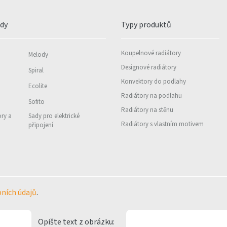
ady
Typy produktů
Koupelnové radiátory
Melody
Designové radiátory
Spiral
Konvektory do podlahy
Ecolite
Radiátory na podlahu
Sofito
Radiátory na stěnu
ory a
Sady pro elektrické
Radiátory s vlastním motivem
připojení
ních údajů
.
Opište text z obrázku: