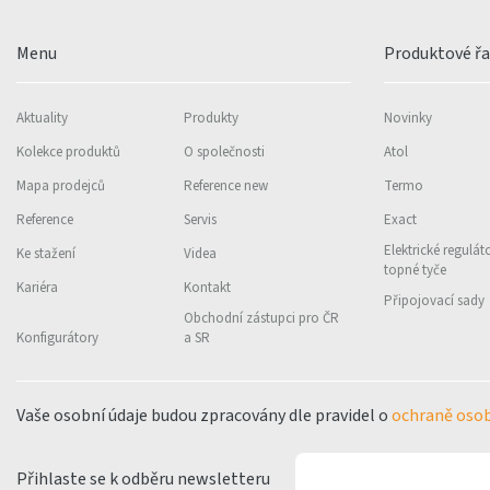
Menu
Produktové ř
Aktuality
Produkty
Novinky
Kolekce produktů
O společnosti
Atol
Mapa prodejců
Reference new
Termo
Reference
Servis
Exact
Elektrické regulát
Ke stažení
Videa
topné tyče
Kariéra
Kontakt
Připojovací sady
Obchodní zástupci pro ČR
Konfigurátory
a SR
Vaše osobní údaje budou zpracovány dle pravidel o
ochraně osob
Přihlaste se k odběru newsletteru