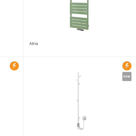
Atria
new