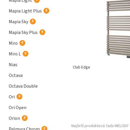
Mapia Light
Mapia Light Plus
Mapia Sky
Mapia Sky Plus
Miro
Miro L
Nias
Club Edge
Octava
Octava Double
Ori
Ori Open
Orion
Nejširší produktová řada MELODY 
Palmyra Chrom