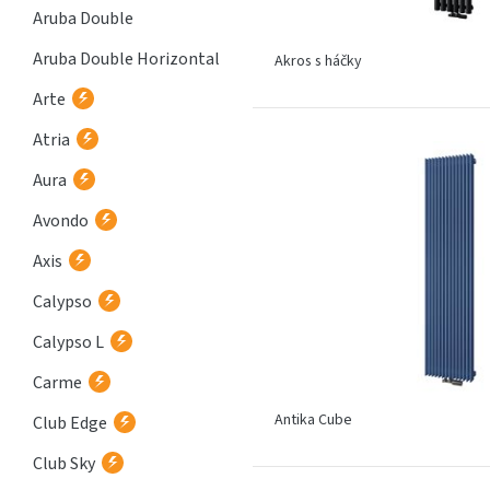
Aruba Double
Aruba Double Horizontal
Akros s háčky
Arte
Atria
Aura
Avondo
Axis
Calypso
Calypso L
Carme
Antika Cube
Club Edge
Club Sky