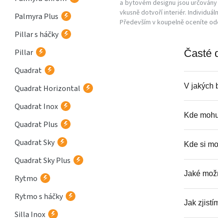
a bytovém designu jsou určovány e
vkusně dotvoří interiér. Individuá
Palmyra Plus
Především v koupelně oceníte od
Pillar s háčky
Pillar
Časté 
Quadrat
V jakých 
Quadrat Horizontal
Quadrat Inox
Kde mohu 
Quadrat Plus
Quadrat Sky
Kde si mo
Quadrat Sky Plus
Jaké možn
Rytmo
Rytmo s háčky
Jak zjist
Silla Inox