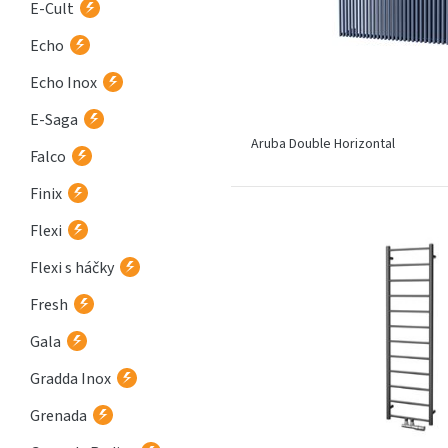
E-Cult
Echo
Echo Inox
E-Saga
Aruba Double Horizontal
Falco
Finix
Flexi
Flexi s háčky
Fresh
Gala
Gradda Inox
Grenada