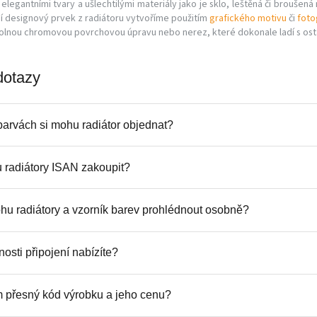
legantními tvary a ušlechtilými materiály jako je sklo, leštěná či broušená
lní designový prvek z radiátoru vytvoříme použitím
grafického motivu
či
foto
olnou chromovou povrchovou úpravu nebo nerez, které dokonale ladí s ost
dotazy
barvách si mohu radiátor objednat?
radiátory ISAN zakoupit?
hu radiátory a vzorník barev prohlédnout osobně?
osti připojení nabízíte?
ím přesný kód výrobku a jeho cenu?