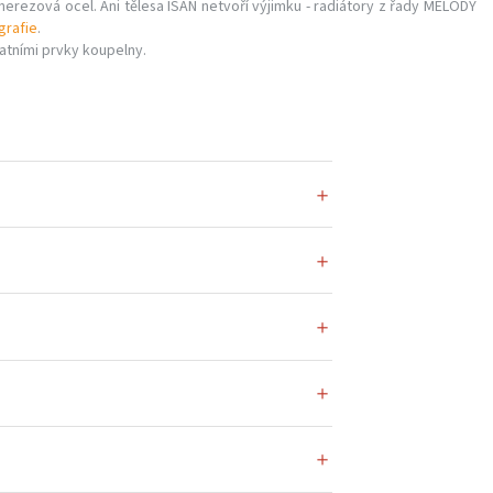
 nerezová ocel. Ani tělesa ISAN netvoří výjimku - radiátory z řady MELODY
grafie
.
atními prvky koupelny.