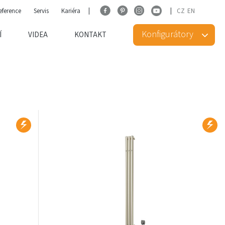
eference
Servis
Kariéra
CZ
EN
Konfigurátory
Í
VIDEA
KONTAKT