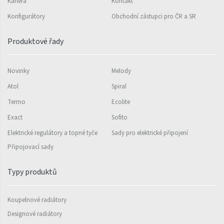
Ori Open
Kariéra
Kontakt
Konfigurátory
Obchodní zástupci pro ČR a SR
Orion
Palmyra Chrom
Produktové řady
Palmyra Plus
Novinky
Melody
Pillar s háčky
Atol
Spiral
Pillar
Termo
Ecolite
Quadrat
Exact
Sofito
Quadrat Horizontal
Elektrické regulátory a topné tyče
Sady pro elektrické připojení
Quadrat Inox
Připojovací sady
Quadrat Plus
Typy produktů
Quadrat Sky
Koupelnové radiátory
Quadrat Sky Plus
Designové radiátory
Rytmo