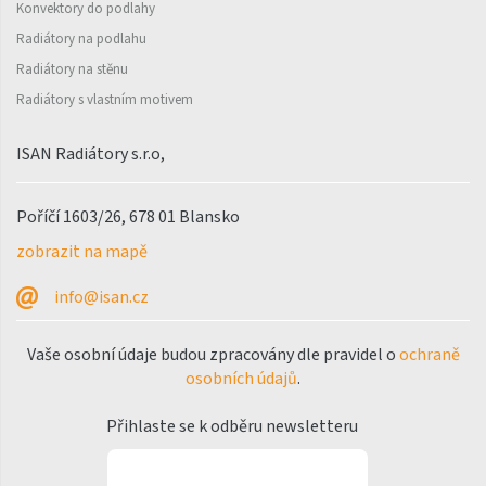
Konvektory do podlahy
Rytmo s háčky
Radiátory na podlahu
Radiátory na stěnu
Silla Inox
Radiátory s vlastním motivem
Silla Radius Inox
ISAN Radiátory s.r.o,
Solar
Space
Poříčí 1603/26, 678 01 Blansko
Swing
zobrazit na mapě
Swingo
info@isan.cz
Thea
Vaše osobní údaje budou zpracovány dle pravidel o
ochraně
Tongia
osobních údajů
.
Variant
Přihlaste se k odběru newsletteru
Variant Horizontal
Variant Mirror