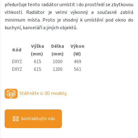
předurčuje tento radiátor umístit i do prostředí se zbytkovou
Antika Light
vlhkostí. Radiátor je velmi výkonný a současně zabírá
Aruba
minimum místa. Proto je vhodný k umístění pod okno do
kuchyní, kanceláří a jiných objektů.
Aruba Double
Aruba Double Horizontal
Výška
Délka
Výkon
Kód
Arte
(mm)
(mm)
(W)
DXYZ
615
1000
469
Atria
DXYZ
615
1200
561
Aura
Avondo
Stáhněte si 3D modely.
Axis
Calypso
kontaktujte nás
Calypso L
Carme