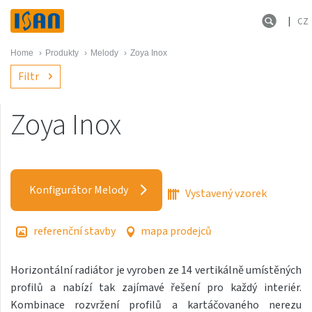
CZ
Home
›
Produkty
›
Melody
›
Zoya Inox
Filtr
Zoya Inox
Melody
Akros s háčky
Konfigurátor Melody
Vystavený vzorek
Akros One
Akros Uni
referenční stavby
mapa prodejců
Antika Cube
Horizontální radiátor je vyroben ze 14 vertikálně umístěných
Antika Double
profilů a nabízí tak zajímavé řešení pro každý interiér.
Antika Double Horizontal
Kombinace rozvržení profilů a kartáčovaného nerezu