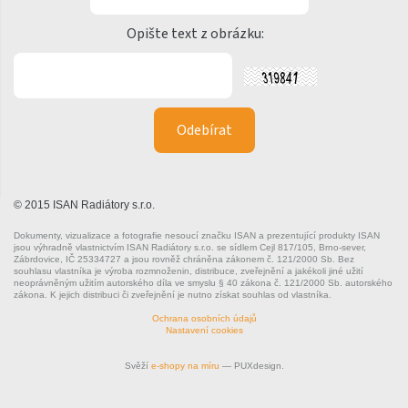
Variant Photo
Opište text z obrázku:
Zoya Inox
Nástěnný vzorník barev
ISAN
© 2015 ISAN Radiátory s.r.o.
Dokumenty, vizualizace a fotografie nesoucí značku ISAN a prezentující produkty ISAN
jsou výhradně vlastnictvím ISAN Radiátory s.r.o. se sídlem Cejl 817/105, Brno-sever,
Zábrdovice, IČ 25334727 a jsou rovněž chráněna zákonem č. 121/2000 Sb. Bez
souhlasu vlastníka je výroba rozmnoženin, distribuce, zveřejnění a jakékoli jiné užití
neoprávněným užitím autorského díla ve smyslu § 40 zákona č. 121/2000 Sb. autorského
zákona. K jejich distribuci či zveřejnění je nutno získat souhlas od vlastníka.
Ochrana osobních údajů
Nastavení cookies
Svěží
e-shopy na míru
— PUXdesign.