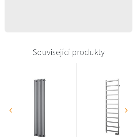
Gradda Inox
Grenada
Grenada Radius
Grenada Plus
Helix
Související produkty
Ikaria
Ikaria Double
Ikaria Radius
Kandavu
Koro
Koro Plus
Life