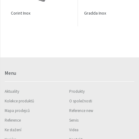
Linosia
Malawi
Corint Inox
Gradda Inox
Mapia Light
Mapia Light Plus
Mapia Sky
Mapia Sky Plus
Miro
Menu
Miro L
Aktuality
Produkty
Nias
Kolekce produktů
O společnosti
Octava
Mapa prodejců
Reference new
Octava Double
Reference
Servis
Ori
Ke stažení
Videa