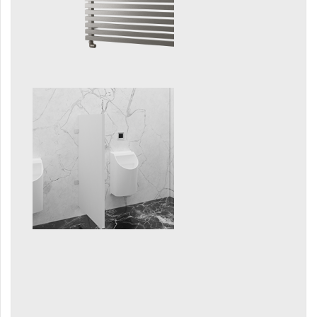
Duo
E-Arte
E-Cult
Echo
Echo Inox
E-Saga
Falco
Finix
Flexi
Flexi s háčky
Fresh
Gala