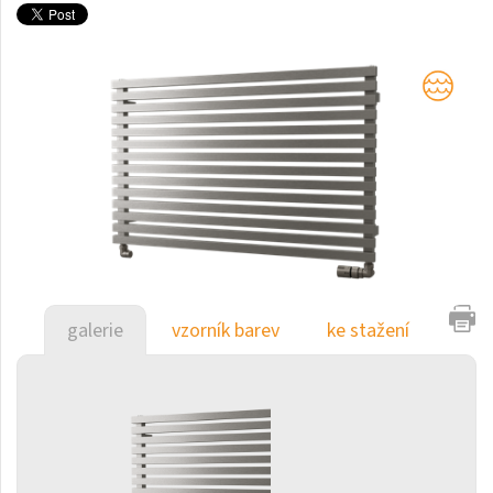
Club Edge
Club Sky
Collom
Collom UNI
Collom Horizontal
Collom Double
Collom Double Horizontal
Collom Light
galerie
vzorník barev
ke stažení
Collom Mirror
Corint Inox
Coron
Coron Double Horizontal