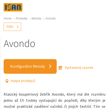
Home
›
Produkty
›
Melody
›
Avondo
Filtr
Avondo
Melody
Akros s háčky
Konfigurátor Melody
Vystavený vzorek
Akros One
Akros Uni
mapa prodejců
Antika Cube
Klasický koupelnový žebřík Avondo, který má dle rozměru
Antika Double
jednu až tři trubky vystupující do popředí, díky kterým je
Antika Double Horizontal
možné praktické zavěšení ručníků či jiných textilií. Tím se