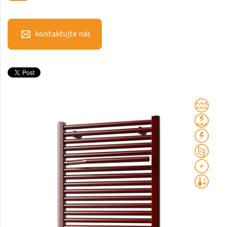
Club Edge
Club Sky
kontaktujte nás
Collom
Collom UNI
Collom Horizontal
Collom Double
Collom Double Horizontal
Collom Light
Collom Mirror
Corint Inox
Coron
Coron Double Horizontal