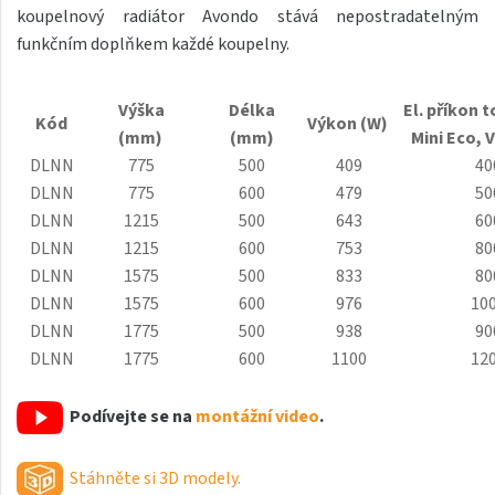
koupelnový radiátor Avondo stává nepostradatelným
Antika Light
funkčním doplňkem každé koupelny.
Aruba
Aruba Double
Výška
Délka
El. příkon t
Kód
Výkon (W)
(mm)
(mm)
Mini Eco, 
Aruba Double Horizontal
DLNN
775
500
409
40
Arte
DLNN
775
600
479
50
DLNN
1215
500
643
60
Atria
DLNN
1215
600
753
80
Aura
DLNN
1575
500
833
80
DLNN
1575
600
976
10
Avondo
DLNN
1775
500
938
90
Axis
DLNN
1775
600
1100
12
Calypso
Podívejte se na
montážní video
.
Calypso L
Carme
Stáhněte si 3D modely.