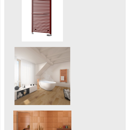
Gradda Inox
Grenada
Grenada Radius
Grenada Plus
Helix
Ikaria
Ikaria Double
Ikaria Radius
Kandavu
Koro
Koro Plus
Life