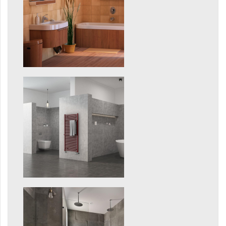
Linosia
Malawi
Mapia Light
Mapia Light Plus
Mapia Sky
Mapia Sky Plus
Miro
Miro L
Nias
Octava
Octava Double
Ori