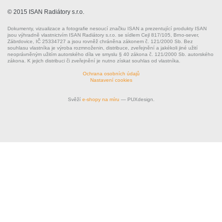
© 2015 ISAN Radiátory s.r.o.
Dokumenty, vizualizace a fotografie nesoucí značku ISAN a prezentující produkty ISAN
jsou výhradně vlastnictvím ISAN Radiátory s.r.o. se sídlem Cejl 817/105, Brno-sever,
Zábrdovice, IČ 25334727 a jsou rovněž chráněna zákonem č. 121/2000 Sb. Bez
souhlasu vlastníka je výroba rozmnoženin, distribuce, zveřejnění a jakékoli jiné užití
neoprávněným užitím autorského díla ve smyslu § 40 zákona č. 121/2000 Sb. autorského
zákona. K jejich distribuci či zveřejnění je nutno získat souhlas od vlastníka.
Ochrana osobních údajů
Nastavení cookies
Svěží
e-shopy na míru
— PUXdesign.