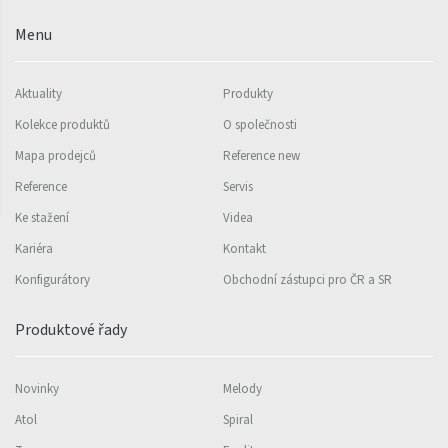
Variant Photo
Menu
Zoya Inox
Aktuality
Produkty
Nástěnný vzorník barev
ISAN
Kolekce produktů
O společnosti
Mapa prodejců
Reference new
Reference
Servis
Ke stažení
Videa
Kariéra
Kontakt
Konfigurátory
Obchodní zástupci pro ČR a SR
Produktové řady
Novinky
Melody
Atol
Spiral