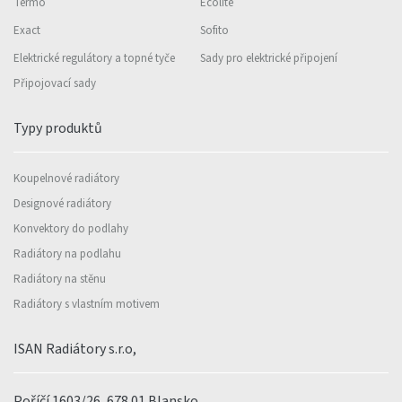
Termo
Ecolite
Exact
Sofito
Elektrické regulátory a topné tyče
Sady pro elektrické připojení
Připojovací sady
Typy produktů
Koupelnové radiátory
Designové radiátory
Konvektory do podlahy
Radiátory na podlahu
Radiátory na stěnu
Radiátory s vlastním motivem
ISAN Radiátory s.r.o,
Poříčí 1603/26, 678 01 Blansko