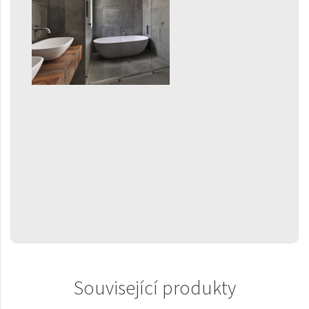
Ori Open
Orion
Palmyra Chrom
Palmyra Plus
Pillar s háčky
Pillar
Quadrat
Quadrat Horizontal
Quadrat Inox
Quadrat Plus
Quadrat Sky
Quadrat Sky Plus
Související produkty
Rytmo