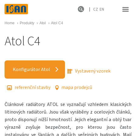
CZ
EN
Home
›
Produkty
›
Atol
›
Atol C4
Atol C4
Konfigurátor Atol
Vystavený vzorek
referenční stavby
mapa prodejců
Článkové radiátory ATOL se vyznačují vzhledem klasických
litinových radiátorů. Jsou však
vyráběny z ocelových článků,
proto disponují nižší hmotností. Jejich elegantní a oblý tvar
výrazně
zvyšuje bezpečnost, pro kterou jsou často
instalovány ve školách a dalších veřejných budovách.
Mají