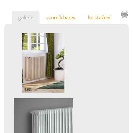
galerie
vzorník barev
ke stažení