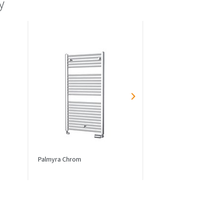
y
Palmyra Chrom
Variant Mirror