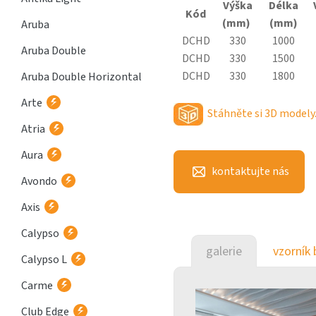
Výška
Délka
Kód
(mm)
(mm)
Aruba
DCHD
330
1000
Aruba Double
DCHD
330
1500
DCHD
330
1800
Aruba Double Horizontal
Arte
Stáhněte si 3D modely
Atria
Aura
kontaktujte nás
Avondo
Axis
Calypso
galerie
vzorník 
Calypso L
Carme
Club Edge