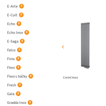
E-Arte
E-Cult
Echo
Echo Inox
E-Saga
Falco
Finix
Flexi
Flexi s háčky
Atria
Corint Inox
Fresh
Gala
Gradda Inox