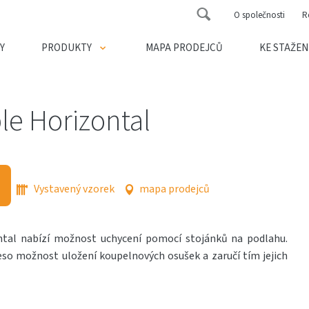
O společnosti
R
Y
PRODUKTY
MAPA PRODEJCŮ
KE STAŽEN
e Horizontal
Vystavený vzorek
mapa prodejců
tal nabízí možnost uchycení pomocí stojánků na podlahu.
so možnost uložení koupelnových osušek a zaručí tím jejich