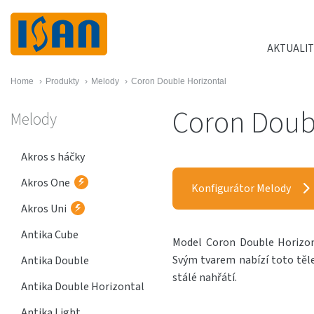
AKTUALIT
Home
›
Produkty
›
Melody
›
Coron Double Horizontal
Coron Doubl
Melody
Akros s háčky
Akros One
Konfigurátor Melody
Akros Uni
Antika Cube
Model Coron Double Horizon
Svým tvarem nabízí toto těle
Antika Double
stálé nahřátí.
Antika Double Horizontal
Antika Light