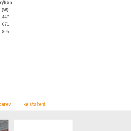
Výkon
(W)
447
671
805
.
barev
ke stažení