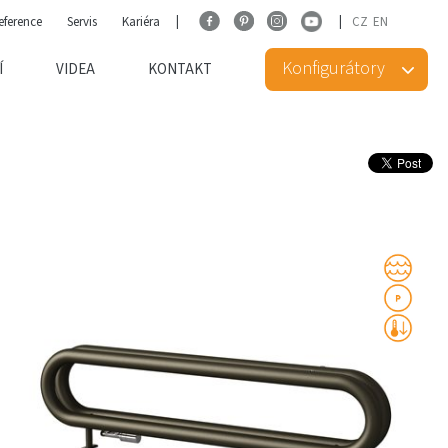
eference
Servis
Kariéra
CZ
EN
Konfigurátory
Í
VIDEA
KONTAKT