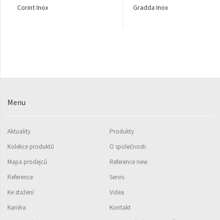
Corint Inox
Gradda Inox
Rytmo s háčky
Silla Inox
Silla Radius Inox
Solar
Space
Menu
Swing
Swingo
Aktuality
Produkty
Thea
Kolekce produktů
O společnosti
Tongia
Mapa prodejců
Reference new
Reference
Servis
Variant
Ke stažení
Videa
Variant Horizontal
Kariéra
Kontakt
Variant Mirror