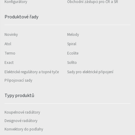
Konfigurátory
Obchodní zástupci pro ČR a SR
Variant Photo
Produktové řady
Zoya Inox
Nástěnný vzorník barev
Novinky
Melody
ISAN
Atol
Spiral
Termo
Ecolite
Exact
Sofito
Elektrické regulátory a topné tyče
Sady pro elektrické připojení
Připojovací sady
Typy produktů
Koupelnové radiátory
Designové radiátory
Konvektory do podlahy