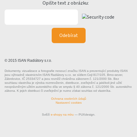
Opište text z obrázku:
© 2015 ISAN Radiátory s.r.o.
Dokumenty, vizualizace a fotografie nesoucí značku ISAN a prezentující produkty ISAN
jsou výhradně vlastnictvím ISAN Radiátory s.r.o. se sídlem Cejl 817/105, Brno-sever,
Zábrdovice, IČ 25334727 a jsou rovněž chráněna zákonem č. 121/2000 Sb. Bez
souhlasu vlastníka je výroba rozmnoženin, distribuce, zveřejnění a jakékoli jiné užití
neoprávněným užitím autorského díla ve smyslu § 40 zákona č. 121/2000 Sb. autorského
zákona. K jejich distribuci či zveřejnění je nutno získat souhlas od vlastníka.
Ochrana osobních údajů
Nastavení cookies
Svěží
e-shopy na míru
— PUXdesign.