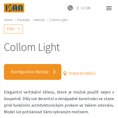
CZ
EN
Home
›
Produkty
›
Melody
›
Collom Light
Filtr
Collom Light
Melody
Akros s háčky
Konfigurátor Melody
mapa prodejců
Akros One
Akros Uni
Elegantní vertikální těleso, které je možné použít nejen v
Antika Cube
koupelně. Díky své decentní a nenápadné konstrukci se stane
Antika Double
plně funkčním architektonickým prvkem ve Vašem interiéru.
Model lze potisknout Vámi vybraným motivem.
Antika Double Horizontal