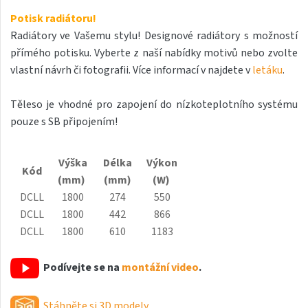
Antika Light
Potisk radiátoru!
Radiátory ve Vašemu stylu! Designové radiátory s možností
Aruba
přímého potisku. Vyberte z naší nabídky motivů nebo zvolte
Aruba Double
vlastní návrh či fotografii. Více informací v najdete v
letáku
.
Aruba Double Horizontal
Těleso je vhodné pro zapojení do nízkoteplotního systému
Arte
pouze s SB připojením!
Atria
Výška
Délka
Výkon
Aura
Kód
(mm)
(mm)
(W)
Avondo
DCLL
1800
274
550
DCLL
1800
442
866
Axis
DCLL
1800
610
1183
Calypso
Podívejte se na
montážní video
.
Calypso L
Carme
Stáhněte si 3D modely.