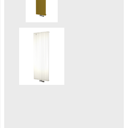
Linosia
Malawi
Mapia Light
Mapia Light Plus
Mapia Sky
Mapia Sky Plus
Miro
Miro L
Nias
Octava
Octava Double
Ori