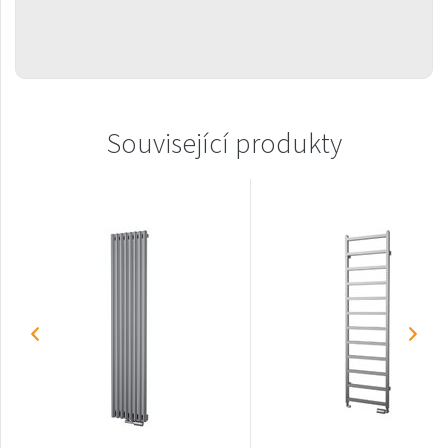
Ori Open
Orion
Palmyra Chrom
Palmyra Plus
Související produkty
Pillar s háčky
Pillar
Quadrat
Quadrat Horizontal
Quadrat Inox
Quadrat Plus
Quadrat Sky
Quadrat Sky Plus
Rytmo