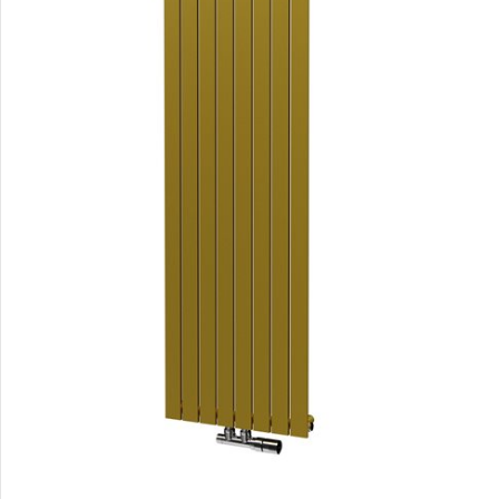
Duo
E-Arte
E-Cult
Echo
Echo Inox
E-Saga
Falco
Finix
Flexi
Flexi s háčky
Fresh
Gala