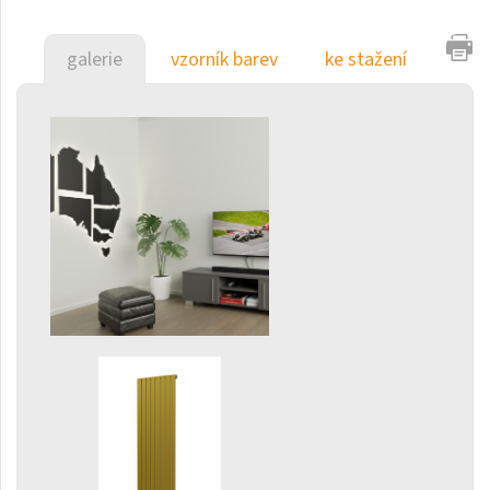
Gradda Inox
Grenada
galerie
vzorník barev
ke stažení
Grenada Radius
Grenada Plus
Helix
Ikaria
Ikaria Double
Ikaria Radius
Kandavu
Koro
Koro Plus
Life