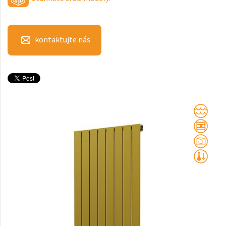
Club Edge
Club Sky
kontaktujte nás
Collom
Collom UNI
Collom Horizontal
Collom Double
Collom Double Horizontal
Collom Light
Collom Mirror
Corint Inox
Coron
Coron Double Horizontal