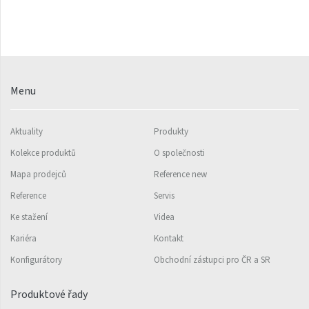
Ori Open
Orion
Palmyra Chrom
Palmyra Plus
Menu
Pillar s háčky
Pillar
Aktuality
Produkty
Quadrat
Kolekce produktů
O společnosti
Mapa prodejců
Reference new
Quadrat Horizontal
Reference
Servis
Quadrat Inox
Ke stažení
Videa
Quadrat Plus
Kariéra
Kontakt
Quadrat Sky
Konfigurátory
Obchodní zástupci pro ČR a SR
Quadrat Sky Plus
Produktové řady
Rytmo