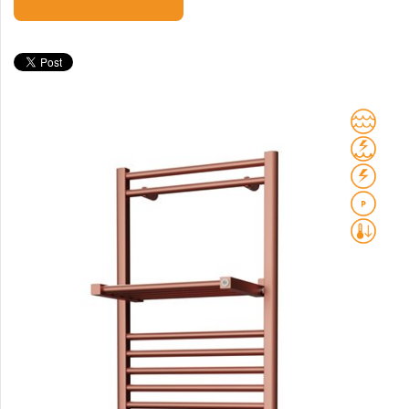
Club Edge
Club Sky
Collom
Collom UNI
Collom Horizontal
Collom Double
Collom Double Horizontal
Collom Light
Collom Mirror
Corint Inox
Coron
Coron Double Horizontal