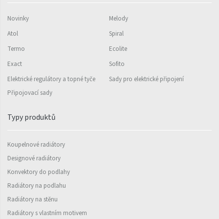
Rytmo s háčky
Novinky
Melody
Silla Inox
Atol
Spiral
Termo
Ecolite
Silla Radius Inox
Exact
Sofito
Solar
Elektrické regulátory a topné tyče
Sady pro elektrické připojení
Space
Připojovací sady
Swing
Typy produktů
Swingo
Thea
Koupelnové radiátory
Designové radiátory
Tongia
Konvektory do podlahy
Variant
Radiátory na podlahu
Variant Horizontal
Radiátory na stěnu
Radiátory s vlastním motivem
Variant Mirror