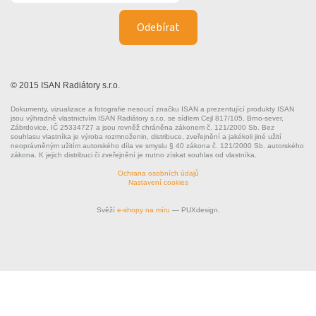
© 2015 ISAN Radiátory s.r.o.
Dokumenty, vizualizace a fotografie nesoucí značku ISAN a prezentující produkty ISAN
jsou výhradně vlastnictvím ISAN Radiátory s.r.o. se sídlem Cejl 817/105, Brno-sever,
Zábrdovice, IČ 25334727 a jsou rovněž chráněna zákonem č. 121/2000 Sb. Bez
souhlasu vlastníka je výroba rozmnoženin, distribuce, zveřejnění a jakékoli jiné užití
neoprávněným užitím autorského díla ve smyslu § 40 zákona č. 121/2000 Sb. autorského
zákona. K jejich distribuci či zveřejnění je nutno získat souhlas od vlastníka.
Ochrana osobních údajů
Nastavení cookies
Svěží
e-shopy na míru
— PUXdesign.