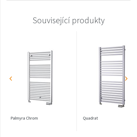
Linosia
Malawi
Související produkty
Mapia Light
Mapia Light Plus
Mapia Sky
Mapia Sky Plus
Miro
Miro L
Nias
Octava
Octava Double
Palmyra Chrom
Quadrat
Ori