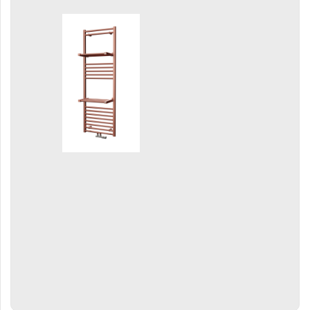
Gradda Inox
Grenada
Grenada Radius
Grenada Plus
Helix
Ikaria
Ikaria Double
Ikaria Radius
Kandavu
Koro
Koro Plus
Life