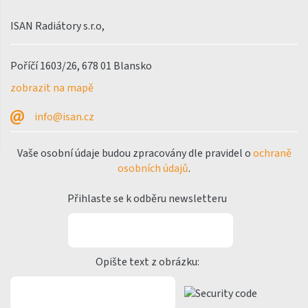
Variant Photo
ISAN Radiátory s.r.o,
Zoya Inox
Poříčí 1603/26, 678 01 Blansko
Nástěnný vzorník barev
ISAN
zobrazit na mapě
info@isan.cz
Vaše osobní údaje budou zpracovány dle pravidel o
ochraně
osobních údajů
.
Přihlaste se k odběru newsletteru
Opište text z obrázku: