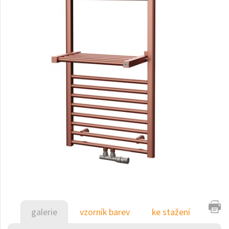
Duo
E-Arte
E-Cult
Echo
Echo Inox
E-Saga
Falco
Finix
Flexi
Flexi s háčky
Fresh
galerie
vzorník barev
ke stažení
Gala