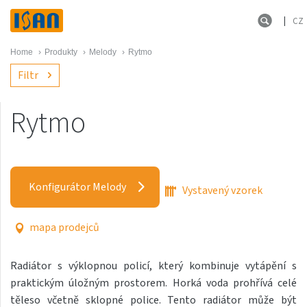
CZ
Home
›
Produkty
›
Melody
›
Rytmo
Filtr
Rytmo
Melody
Akros s háčky
Konfigurátor Melody
Vystavený vzorek
Akros One
Akros Uni
mapa prodejců
Antika Cube
Radiátor s výklopnou policí, který kombinuje vytápění s
Antika Double
praktickým úložným prostorem. Horká voda prohřívá celé
Antika Double Horizontal
těleso včetně sklopné police. Tento radiátor může být