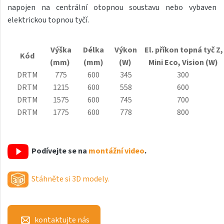
napojen na centrální otopnou soustavu nebo vybaven
Antika Light
elektrickou topnou tyčí.
Aruba
Aruba Double
Výška
Délka
Výkon
El. příkon topná tyč Z,
Kód
(mm)
(mm)
(W)
Mini
Eco
, Vision (W)
Aruba Double Horizontal
DRTM
775
600
345
300
Arte
DRTM
1215
600
558
600
DRTM
1575
600
745
700
Atria
DRTM
1775
600
778
800
Aura
Avondo
Podívejte se na
montážní video
.
Axis
Calypso
Stáhněte si 3D modely.
Calypso L
Carme
kontaktujte nás