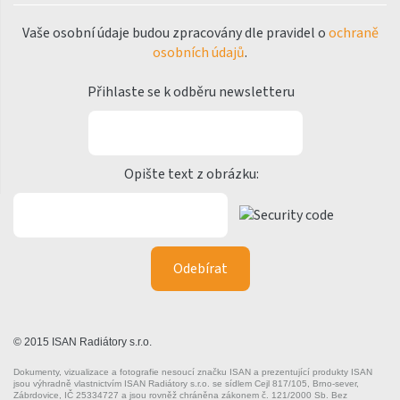
Variant Photo
Vaše osobní údaje budou zpracovány dle pravidel o
ochraně
osobních údajů
.
Zoya Inox
Nástěnný vzorník barev
Přihlaste se k odběru newsletteru
ISAN
Opište text z obrázku:
© 2015 ISAN Radiátory s.r.o.
Dokumenty, vizualizace a fotografie nesoucí značku ISAN a prezentující produkty ISAN
jsou výhradně vlastnictvím ISAN Radiátory s.r.o. se sídlem Cejl 817/105, Brno-sever,
Zábrdovice, IČ 25334727 a jsou rovněž chráněna zákonem č. 121/2000 Sb. Bez