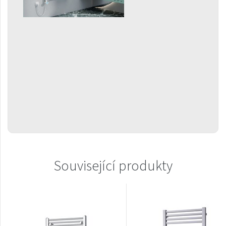
Gradda Inox
Grenada
Grenada Radius
Grenada Plus
Helix
Ikaria
Ikaria Double
Ikaria Radius
Kandavu
Související produkty
Koro
Koro Plus
Life