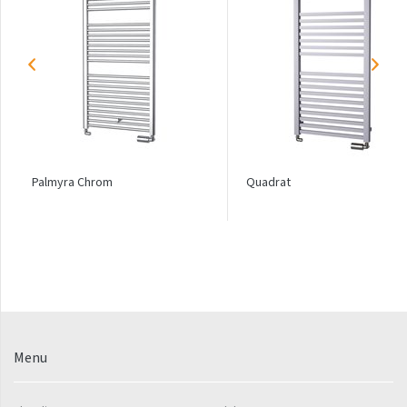
Linosia
Malawi
Mapia Light
Mapia Light Plus
Mapia Sky
Mapia Sky Plus
Palmyra Chrom
Quadrat
Miro
Miro L
Nias
Octava
Octava Double
Menu
Ori