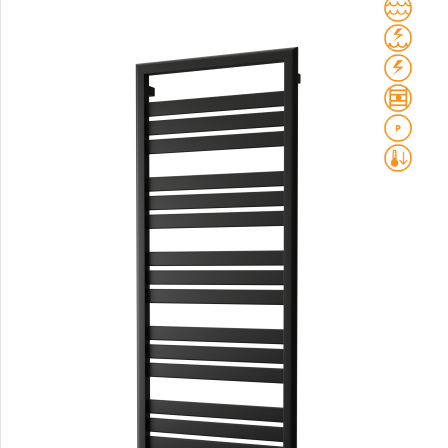
Club Edge
Club Sky
Collom
Collom UNI
Collom Horizontal
Collom Double
Collom Double Horizontal
Collom Light
Collom Mirror
Corint Inox
Coron
Coron Double Horizontal