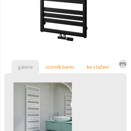
Duo
E-Arte
E-Cult
Echo
Echo Inox
E-Saga
galerie
vzorník barev
ke stažení
Falco
Finix
Flexi
Flexi s háčky
Fresh
Gala