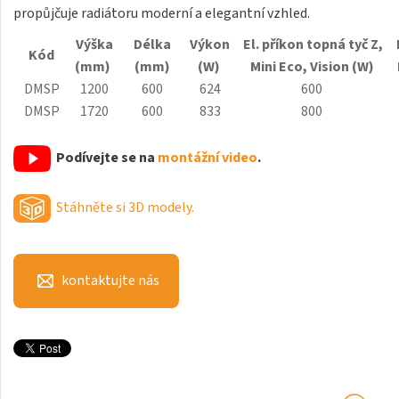
propůjčuje radiátoru moderní a elegantní vzhled.
Antika Light
Výška
Délka
Výkon
El. příkon topná tyč Z,
Aruba
Kód
(mm)
(mm)
(W)
Mini
Eco
, Vision (W)
Aruba Double
DMSP
1200
600
624
600
DMSP
1720
600
833
800
Aruba Double Horizontal
Arte
Podívejte se na
montážní video
.
Atria
Stáhněte si 3D modely.
Aura
Avondo
kontaktujte nás
Axis
Calypso
Calypso L
Carme