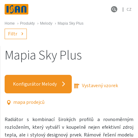
CZ
Home
›
Produkty
›
Melody
›
Mapia Sky Plus
Filtr
Mapia Sky Plus
Melody
Akros s háčky
Konfigurátor Melody
Vystavený vzorek
Akros One
Akros Uni
mapa prodejců
Antika Cube
Radiátor s kombinací širokých profilů a rovnoměrným
Antika Double
rozložením, který vytváří v koupelně nejen efektivní zdroj
Antika Double Horizontal
tepla, ale i stylový designový prvek. Rámové řešení modelu