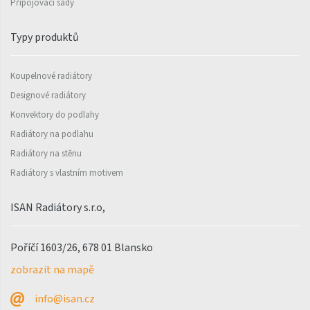
Připojovací sady
Rytmo s háčky
Typy produktů
Silla Inox
Silla Radius Inox
Koupelnové radiátory
Designové radiátory
Solar
Konvektory do podlahy
Space
Radiátory na podlahu
Swing
Radiátory na stěnu
Radiátory s vlastním motivem
Swingo
Thea
ISAN Radiátory s.r.o,
Tongia
Poříčí 1603/26, 678 01 Blansko
Variant
zobrazit na mapě
Variant Horizontal
info@isan.cz
Variant Mirror