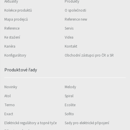
Ori Open
Aktuality
Produkty
Orion
Kolekce produktů
O společnosti
Mapa prodejců
Reference new
Palmyra Chrom
Reference
Servis
Palmyra Plus
Ke stažení
Videa
Pillar s háčky
Kariéra
Kontakt
Pillar
Konfigurátory
Obchodní zástupci pro ČR a SR
Quadrat
Produktové řady
Quadrat Horizontal
Quadrat Inox
Novinky
Melody
Quadrat Plus
Atol
Spiral
Termo
Ecolite
Quadrat Sky
Exact
Sofito
Quadrat Sky Plus
Elektrické regulátory a topné tyče
Sady pro elektrické připojení
Rytmo