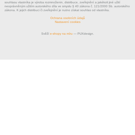
souhlasu vlastníka je výroba rozmnoženin, distribuce, zveřejnění a jakékoli jiné užití
neoprávněným užitím autorského díla ve smyslu § 40 zákona č. 121/2000 Sb. autorského
zákona. K jejich distribuci či zveřejnění je nutno získat souhlas od vlastníka.
Ochrana osobních údajů
Nastavení cookies
Svěží
e-shopy na míru
— PUXdesign.