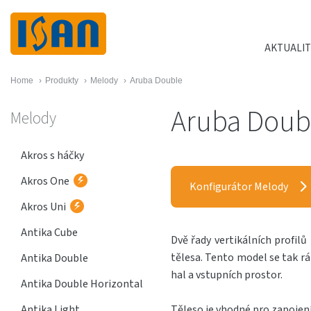
AKTUALIT
Home
›
Produkty
›
Melody
›
Aruba Double
Aruba Doub
Melody
Akros s háčky
Akros One
Konfigurátor Melody
Akros Uni
Antika Cube
Dvě řady vertikálních profil
tělesa. Tento model se tak 
Antika Double
hal a vstupních prostor.
Antika Double Horizontal
Antika Light
Těleso je vhodné pro zapojen