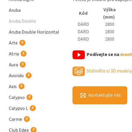
Výška
Aruba
Kód
(mm)
Aruba Double
DARD
1800
DARD
1800
Aruba Double Horizontal
DARD
1800
Arte
Atria
Podívejte se na
montá
Aura
Stáhněte si 3D modely
Avondo
Axis
kontaktujte nás
Calypso
Calypso L
Carme
Club Edge