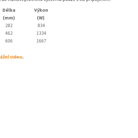
Délka
Výkon
(mm)
(W)
282
834
462
1334
606
1667
žní video
.
.