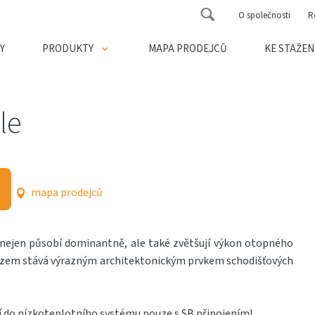
O společnosti
R
Y
PRODUKTY
MAPA PRODEJCŮ
KE STAŽEN
le
mapa prodejců
ů nejen působí dominantně, ale také zvětšují výkon otopného
rázem stává výrazným architektonickým prvkem schodišťových
í do nízkoteplotního systému pouze s SB připojením!