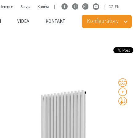
eference
Servis
Kariéra
CZ
EN
Konfigurátory
Í
VIDEA
KONTAKT