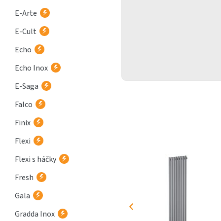
E-Arte
E-Cult
Echo
Echo Inox
E-Saga
Falco
Finix
Flexi
Flexi s háčky
Fresh
Gala
Gradda Inox