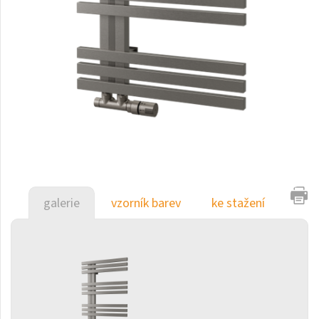
Duo
E-Arte
E-Cult
Echo
Echo Inox
E-Saga
Falco
Finix
galerie
vzorník barev
ke stažení
Flexi
Flexi s háčky
Fresh
Gala