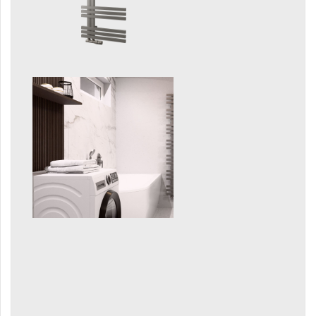
Gradda Inox
Grenada
Grenada Radius
Grenada Plus
Helix
Ikaria
Ikaria Double
Ikaria Radius
Kandavu
Koro
Koro Plus
Life