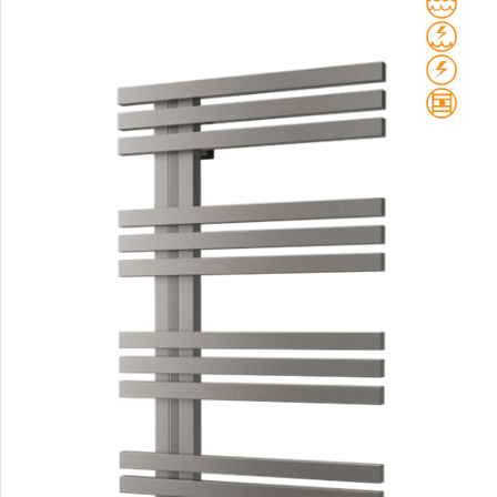
Club Edge
Club Sky
Collom
Collom UNI
Collom Horizontal
Collom Double
Collom Double Horizontal
Collom Light
Collom Mirror
Corint Inox
Coron
Coron Double Horizontal