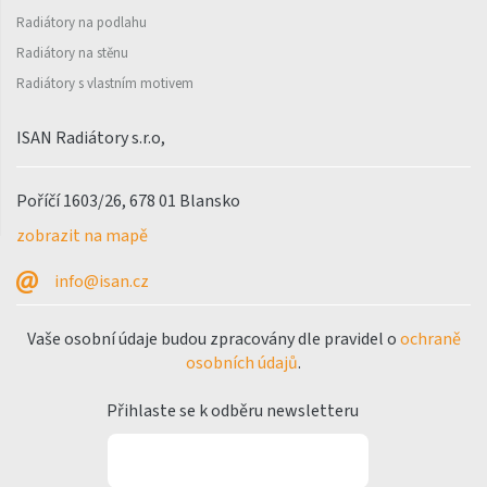
Radiátory na podlahu
Variant Photo
Radiátory na stěnu
Zoya Inox
Radiátory s vlastním motivem
Nástěnný vzorník barev
ISAN
ISAN Radiátory s.r.o,
Poříčí 1603/26, 678 01 Blansko
zobrazit na mapě
info@isan.cz
Vaše osobní údaje budou zpracovány dle pravidel o
ochraně
osobních údajů
.
Přihlaste se k odběru newsletteru