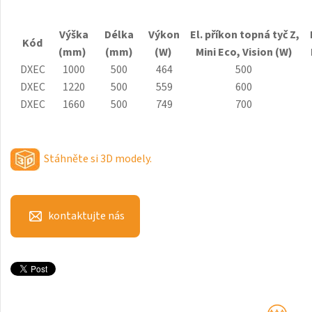
Antika Light
Výška
Délka
Výkon
El. příkon topná tyč Z,
Aruba
Kód
(mm)
(mm)
(W)
Mini
Eco
, Vision (W)
Aruba Double
DXEC
1000
500
464
500
DXEC
1220
500
559
600
Aruba Double Horizontal
DXEC
1660
500
749
700
Arte
Atria
Stáhněte si 3D modely.
Aura
Avondo
kontaktujte nás
Axis
Calypso
Calypso L
Carme