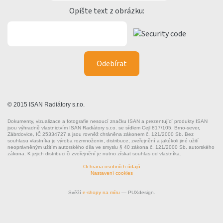
Opište text z obrázku:
© 2015 ISAN Radiátory s.r.o.
Dokumenty, vizualizace a fotografie nesoucí značku ISAN a prezentující produkty ISAN
jsou výhradně vlastnictvím ISAN Radiátory s.r.o. se sídlem Cejl 817/105, Brno-sever,
Zábrdovice, IČ 25334727 a jsou rovněž chráněna zákonem č. 121/2000 Sb. Bez
souhlasu vlastníka je výroba rozmnoženin, distribuce, zveřejnění a jakékoli jiné užití
neoprávněným užitím autorského díla ve smyslu § 40 zákona č. 121/2000 Sb. autorského
zákona. K jejich distribuci či zveřejnění je nutno získat souhlas od vlastníka.
Ochrana osobních údajů
Nastavení cookies
Svěží
e-shopy na míru
— PUXdesign.