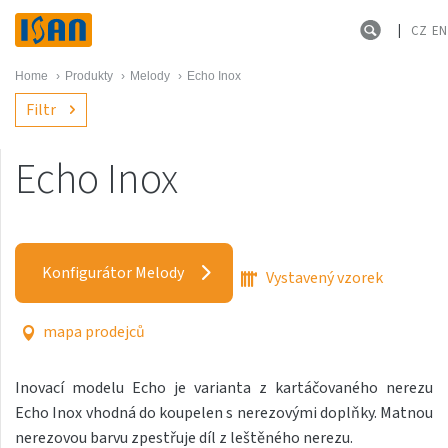
CZ
EN
Home
›
Produkty
›
Melody
›
Echo Inox
Filtr
Echo Inox
Melody
Akros s háčky
Konfigurátor Melody
Vystavený vzorek
Akros One
Akros Uni
mapa prodejců
Antika Cube
Inovací modelu Echo je varianta z kartáčovaného nerezu
Antika Double
Echo Inox vhodná do koupelen s nerezovými doplňky. Matnou
Antika Double Horizontal
nerezovou barvu zpestřuje díl z leštěného nerezu.