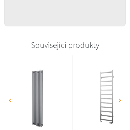
Linosia
Malawi
Mapia Light
Mapia Light Plus
Související produkty
Mapia Sky
Mapia Sky Plus
Miro
Miro L
Nias
Octava
Octava Double
Ori