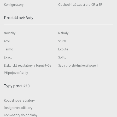
Konfigurátory
Obchodní zástupci pro ČR a SR
Rytmo s háčky
Produktové řady
Silla Inox
Silla Radius Inox
Novinky
Melody
Solar
Atol
Spiral
Space
Termo
Ecolite
Swing
Exact
Sofito
Elektrické regulátory a topné tyče
Sady pro elektrické připojení
Swingo
Připojovací sady
Thea
Tongia
Typy produktů
Variant
Koupelnové radiátory
Variant Horizontal
Designové radiátory
Variant Mirror
Konvektory do podlahy