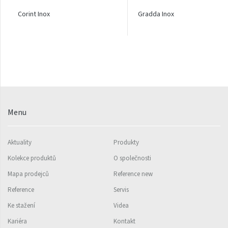
Ori Open
Corint Inox
Gradda Inox
Orion
Palmyra Chrom
Palmyra Plus
Pillar s háčky
Pillar
Menu
Quadrat
Quadrat Horizontal
Aktuality
Produkty
Quadrat Inox
Kolekce produktů
O společnosti
Quadrat Plus
Mapa prodejců
Reference new
Quadrat Sky
Reference
Servis
Ke stažení
Videa
Quadrat Sky Plus
Kariéra
Kontakt
Rytmo