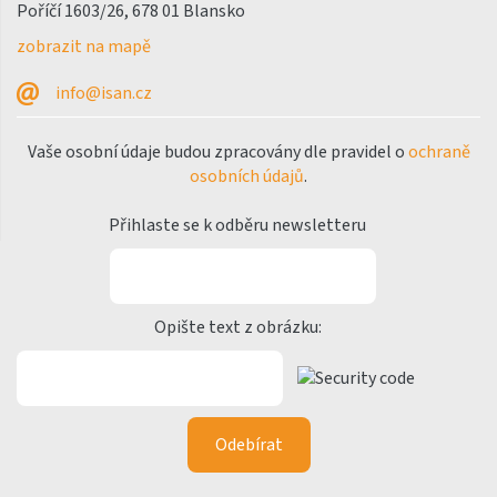
Poříčí 1603/26, 678 01 Blansko
Variant Photo
zobrazit na mapě
Zoya Inox
info@isan.cz
Nástěnný vzorník barev
ISAN
Vaše osobní údaje budou zpracovány dle pravidel o
ochraně
osobních údajů
.
Přihlaste se k odběru newsletteru
Opište text z obrázku: