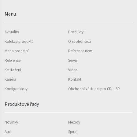
Ori Open
Orion
Menu
Palmyra Chrom
Aktuality
Produkty
Palmyra Plus
Kolekce produktů
O společnosti
Pillar s háčky
Mapa prodejců
Reference new
Pillar
Reference
Servis
Quadrat
Ke stažení
Videa
Quadrat Horizontal
Kariéra
Kontakt
Konfigurátory
Obchodní zástupci pro ČR a SR
Quadrat Inox
Quadrat Plus
Produktové řady
Quadrat Sky
Novinky
Melody
Quadrat Sky Plus
Atol
Spiral
Rytmo