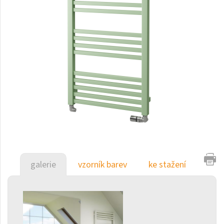
Duo
E-Arte
E-Cult
Echo
Echo Inox
E-Saga
Falco
Finix
Flexi
galerie
vzorník barev
ke stažení
Flexi s háčky
Fresh
Gala