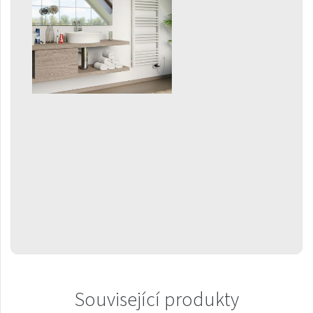
Gradda Inox
Grenada
Grenada Radius
Grenada Plus
Helix
Ikaria
Ikaria Double
Ikaria Radius
Kandavu
Koro
Koro Plus
Life
Související produkty