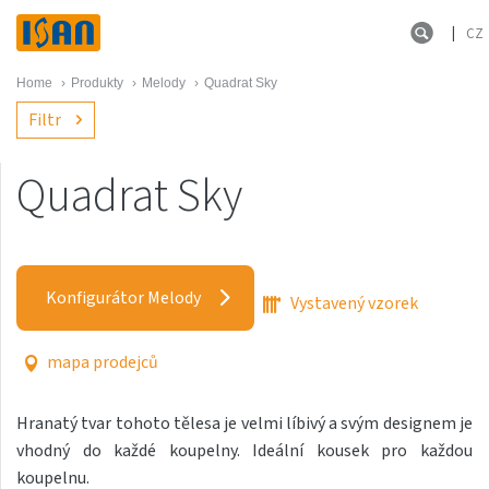
CZ
Home
›
Produkty
›
Melody
›
Quadrat Sky
Filtr
Quadrat Sky
Melody
Akros s háčky
Konfigurátor Melody
Vystavený vzorek
Akros One
Akros Uni
mapa prodejců
Antika Cube
Hranatý tvar tohoto tělesa je velmi líbivý a svým designem je
Antika Double
vhodný do každé koupelny. Ideální kousek pro každou
Antika Double Horizontal
koupelnu.