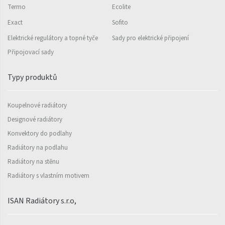
Termo
Ecolite
Rytmo s háčky
Exact
Sofito
Silla Inox
Elektrické regulátory a topné tyče
Sady pro elektrické připojení
Připojovací sady
Silla Radius Inox
Solar
Typy produktů
Space
Koupelnové radiátory
Swing
Designové radiátory
Swingo
Konvektory do podlahy
Thea
Radiátory na podlahu
Radiátory na stěnu
Tongia
Radiátory s vlastním motivem
Variant
ISAN Radiátory s.r.o,
Variant Horizontal
Variant Mirror