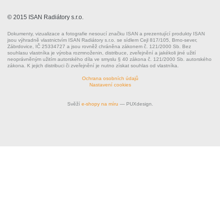
© 2015 ISAN Radiátory s.r.o.
Dokumenty, vizualizace a fotografie nesoucí značku ISAN a prezentující produkty ISAN
jsou výhradně vlastnictvím ISAN Radiátory s.r.o. se sídlem Cejl 817/105, Brno-sever,
Zábrdovice, IČ 25334727 a jsou rovněž chráněna zákonem č. 121/2000 Sb. Bez
souhlasu vlastníka je výroba rozmnoženin, distribuce, zveřejnění a jakékoli jiné užití
neoprávněným užitím autorského díla ve smyslu § 40 zákona č. 121/2000 Sb. autorského
zákona. K jejich distribuci či zveřejnění je nutno získat souhlas od vlastníka.
Ochrana osobních údajů
Nastavení cookies
Svěží
e-shopy na míru
— PUXdesign.