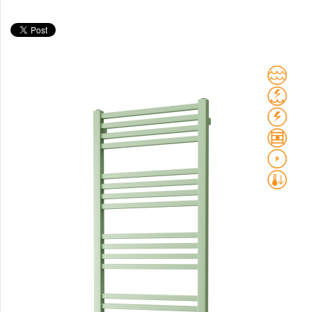
Club Edge
Club Sky
Collom
Collom UNI
Collom Horizontal
Collom Double
Collom Double Horizontal
Collom Light
Collom Mirror
Corint Inox
Coron
Coron Double Horizontal