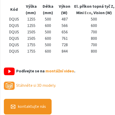
Antika Light
Výška
Délka
Výkon
El. příkon topná tyč Z,
Kód
(mm)
(mm)
(W)
Mini
Eco
, Vision (W)
Aruba
DQUS
1255
500
487
500
Aruba Double
DQUS
1255
600
566
600
DQUS
1505
500
656
700
Aruba Double Horizontal
DQUS
1505
600
761
800
Arte
DQUS
1755
500
728
700
DQUS
1755
600
844
800
Atria
Aura
Podívejte se na
montážní video
.
Avondo
Axis
Stáhněte si 3D modely.
Calypso
Calypso L
kontaktujte nás
Carme