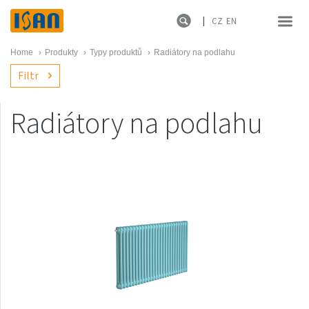
CZ
EN
Home
›
Produkty
›
Typy produktů
›
Radiátory na podlahu
Filtr
Radiátory na podlahu
Produktové řady
Novinky
Melody
Atol
Spiral
Termo
Ecolite