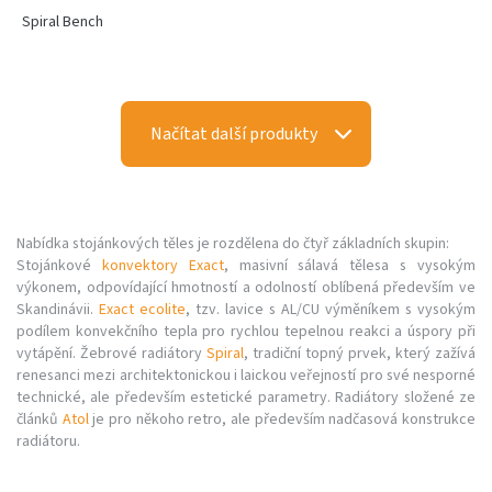
Spiral Bench
Načítat další produkty
Nabídka stojánkových těles je rozdělena do čtyř základních skupin:
Stojánkové
konvektory Exact
, masivní sálavá tělesa s vysokým
výkonem, odpovídající hmotností a odolností oblíbená především ve
Skandinávii.
Exact ecolite
, tzv. lavice s AL/CU výměníkem s vysokým
podílem konvekčního tepla pro rychlou tepelnou reakci a úspory při
vytápění. Žebrové radiátory
Spiral
, tradiční topný prvek, který zažívá
renesanci mezi architektonickou i laickou veřejností pro své nesporné
technické, ale především estetické parametry. Radiátory složené ze
článků
Atol
je pro někoho retro, ale především nadčasová konstrukce
radiátoru.