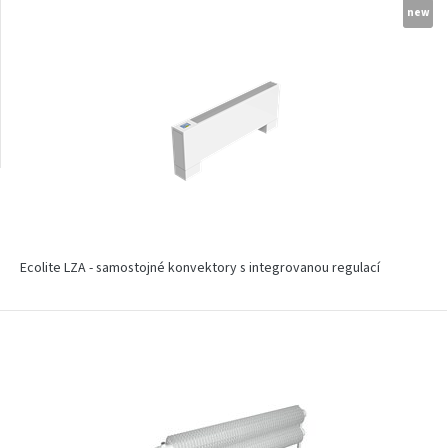
new
Radiátory na stěnu
Radiátory s vlastním
motivem
Ecolite LZA - samostojné konvektory s integrovanou regulací