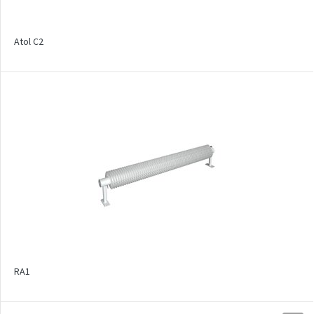
Exact
Sofito
Atol C2
Elektrické regulátory a
topné tyče
Sady pro elektrické připojení
Připojovací sady
Produktové typy
Koupelnové radiátory
Designové radiátory
RA1
Konvektory do podlahy
Radiátory na podlahu