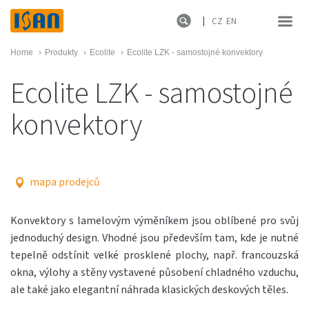
CZ
EN
Home
›
Produkty
›
Ecolite
›
Ecolite LZK - samostojné konvektory
Ecolite LZK - samostojné
konvektory
mapa prodejců
Konvektory s lamelovým výměníkem jsou oblíbené pro svůj
jednoduchý design. Vhodné jsou především tam, kde je nutné
tepelně odstínit velké prosklené plochy, např. francouzská
okna, výlohy a stěny vystavené působení chladného vzduchu,
ale také jako elegantní náhrada klasických deskových těles.