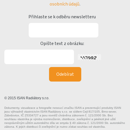
osobních údajů
.
Přihlaste se k odběru newsletteru
Opište text z obrázku:
© 2015 ISAN Radiátory s.r.o.
Dokumenty, vizualizace a fotografie nesoucí značku ISAN a prezentující produkty ISAN
jsou výhradně vlastnictvím ISAN Radiátory s.r.o. se sídlem Cejl 817/105, Brno-sever,
Zábrdovice, IČ 25334727 a jsou rovněž chráněna zákonem č. 121/2000 Sb. Bez
souhlasu vlastníka je výroba rozmnoženin, distribuce, zveřejnění a jakékoli jiné užití
neoprávněným užitím autorského díla ve smyslu § 40 zákona č. 121/2000 Sb. autorského
zákona. K jejich distribuci či zveřejnění je nutno získat souhlas od vlastníka.