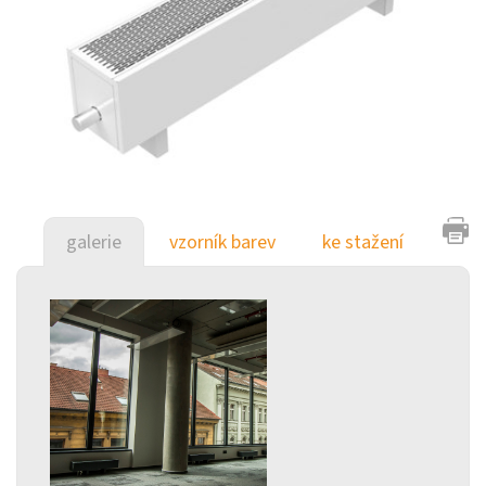
galerie
vzorník barev
ke stažení