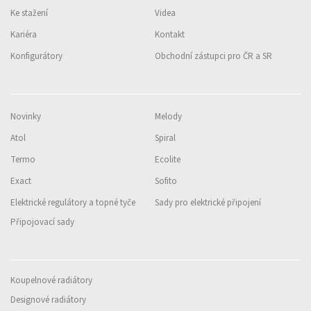
Ke stažení
Videa
Kariéra
Kontakt
Konfigurátory
Obchodní zástupci pro ČR a SR
Novinky
Melody
Atol
Spiral
Termo
Ecolite
Exact
Sofito
Elektrické regulátory a topné tyče
Sady pro elektrické připojení
Připojovací sady
Koupelnové radiátory
Designové radiátory