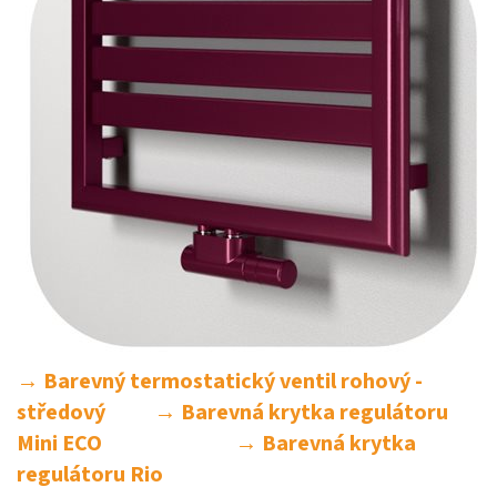
→ Barevný termostatický ventil rohový -
středový
→ Barevná krytka regulátoru
Mini ECO
→ Barevná krytka
regulátoru Rio