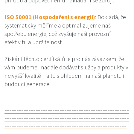
přírodu a odpovědnému nakládání se zdroji.
ISO 50001 (Hospodaření s energií)
: Dokládá, že
systematicky měříme a optimalizujeme naši
spotřebu energie, což zvyšuje naši provozní
efektivitu a udržitelnost.
Získání těchto certifikátů je pro nás závazkem, že
vám budeme i nadále dodávat služby a produkty v
nejvyšší kvalitě – a to s ohledem na naši planetu i
budoucí generace.
----------------------------------------------------
----------------------------------------------------
---------------------------------------------------