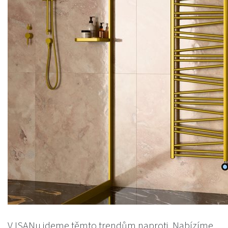
V ISANu jdeme těmto trendům naproti. Nabízíme