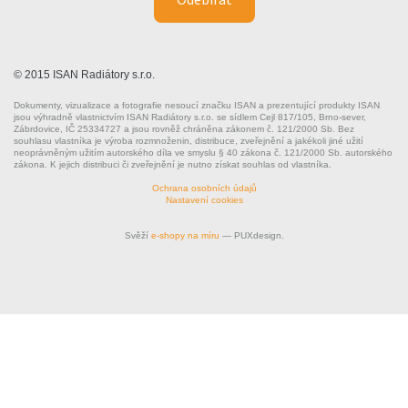
© 2015 ISAN Radiátory s.r.o.
Dokumenty, vizualizace a fotografie nesoucí značku ISAN a prezentující produkty ISAN
jsou výhradně vlastnictvím ISAN Radiátory s.r.o. se sídlem Cejl 817/105, Brno-sever,
Zábrdovice, IČ 25334727 a jsou rovněž chráněna zákonem č. 121/2000 Sb. Bez
souhlasu vlastníka je výroba rozmnoženin, distribuce, zveřejnění a jakékoli jiné užití
neoprávněným užitím autorského díla ve smyslu § 40 zákona č. 121/2000 Sb. autorského
zákona. K jejich distribuci či zveřejnění je nutno získat souhlas od vlastníka.
Ochrana osobních údajů
Nastavení cookies
Svěží
e-shopy na míru
— PUXdesign.