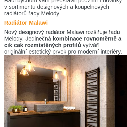
Rádi bychom vám představili podzimní novinky
v sortimentu designových a koupelnových
radiátorů řady Melody.
Radiátor Malawi
Nový designový radiátor Malawi rozšiřuje řadu
Melody. Jedinečná
kombinace rovnoměrně a
cik cak rozmístěných profilů
vytváří
originální estetický prvek pro moderní interiéry.