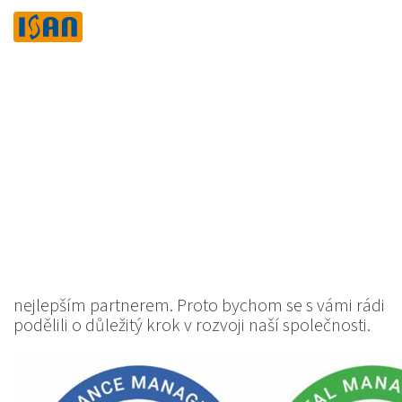
Show Navigation
Home
›
O společnosti
›
Aktuality
Aktuality
ISAN získává další
certifikace ISO
Neustálé zlepšování našich služeb a procesů je pro
nás klíčovou prioritou, abychom pro vás byli tím
nejlepším partnerem. Proto bychom se s vámi rádi
podělili o důležitý krok v rozvoji naší společnosti.