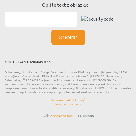
Opište text z obrázku:
© 2015 ISAN Radiátory s.r.o.
Dokumenty, vizualizace a fotografie nesoucí značku ISAN a prezentující produkty ISAN
jsou výhradně vlastnictvím ISAN Radiátory s.r.o. se sídlem Cejl 817/105, Brno-sever,
Zábrdovice, IČ 25334727 a jsou rovněž chráněna zákonem č. 121/2000 Sb. Bez
souhlasu vlastníka je výroba rozmnoženin, distribuce, zveřejnění a jakékoli jiné užití
neoprávněným užitím autorského díla ve smyslu § 40 zákona č. 121/2000 Sb. autorského
zákona. K jejich distribuci či zveřejnění je nutno získat souhlas od vlastníka.
Ochrana osobních údajů
Nastavení cookies
Svěží
e-shopy na míru
— PUXdesign.