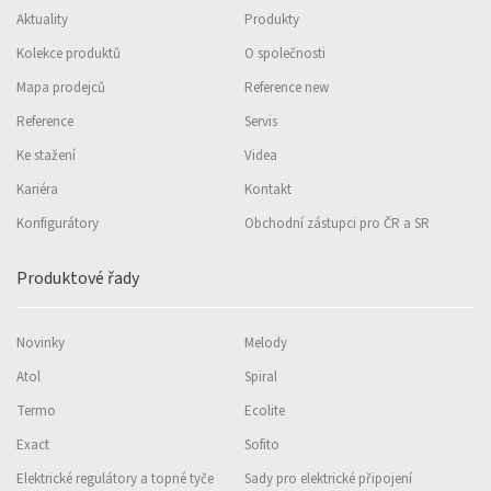
Aktuality
Produkty
Kolekce produktů
O společnosti
Mapa prodejců
Reference new
Reference
Servis
Ke stažení
Videa
Kariéra
Kontakt
Konfigurátory
Obchodní zástupci pro ČR a SR
Produktové řady
Novinky
Melody
Atol
Spiral
Termo
Ecolite
Exact
Sofito
Elektrické regulátory a topné tyče
Sady pro elektrické připojení