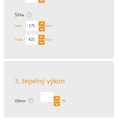
Šířka
min
mm
max
mm
3. tepelný výkon
Výkon
W