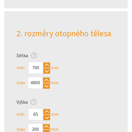
2. rozměry otopného tělesa
Délka
min
mm
max
mm
Výška
min
mm
max
mm