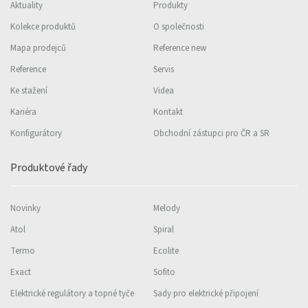
Aktuality
Produkty
Kolekce produktů
O společnosti
Mapa prodejců
Reference new
Reference
Servis
Ke stažení
Videa
Kariéra
Kontakt
Konfigurátory
Obchodní zástupci pro ČR a SR
Produktové řady
Novinky
Melody
Atol
Spiral
Termo
Ecolite
Exact
Sofito
Elektrické regulátory a topné tyče
Sady pro elektrické připojení