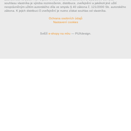
souhlasu vlastníka je výroba rozmnoženin, distribuce, zveřejnění a jakékoli jiné užití
neoprávněným užitím autorského díla ve smyslu § 40 zákona č. 121/2000 Sb. autorského
zákona. K jejich distribuci či zveřejnění je nutno získat souhlas od vlastníka.
Ochrana osobních údajů
Nastavení cookies
Svěží
e-shopy na míru
— PUXdesign.