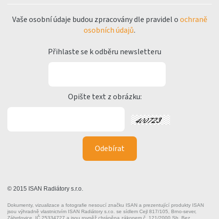
Vaše osobní údaje budou zpracovány dle pravidel o
ochraně
osobních údajů
.
Přihlaste se k odběru newsletteru
Opište text z obrázku:
© 2015 ISAN Radiátory s.r.o.
Dokumenty, vizualizace a fotografie nesoucí značku ISAN a prezentující produkty ISAN
jsou výhradně vlastnictvím ISAN Radiátory s.r.o. se sídlem Cejl 817/105, Brno-sever,
Zábrdovice, IČ 25334727 a jsou rovněž chráněna zákonem č. 121/2000 Sb. Bez