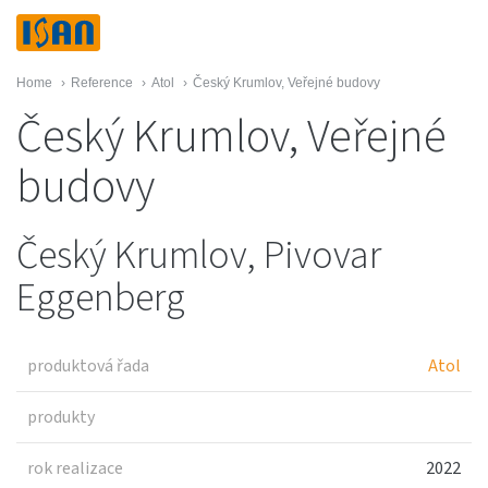
Home
›
Reference
›
Atol
›
Český Krumlov, Veřejné budovy
Český Krumlov, Veřejné
budovy
Český Krumlov, Pivovar
Eggenberg
produktová řada
Atol
produkty
rok realizace
2022