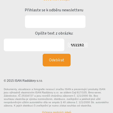
Přihlaste se k odběru newsletteru
Opište text z obrázku:
© 2015 ISAN Radiátory s.r.o.
Dokumenty, vizualizace a fotografie nesoucí značku ISAN a prezentující produkty ISAN
jsou výhradně vlastnictvím ISAN Radiátory s.r.o. se sídlem Cejl 817/105, Brno-sever,
Zábrdovice, IČ 25334727 a jsou rovněž chráněna zákonem č. 121/2000 Sb. Bez
souhlasu vlastníka je výroba rozmnoženin, distribuce, zveřejnění a jakékoli jiné užití
neoprávněným užitím autorského díla ve smyslu § 40 zákona č. 121/2000 Sb. autorského
zákona. K jejich distribuci či zveřejnění je nutno získat souhlas od vlastníka.
Ochrana osobních údajů