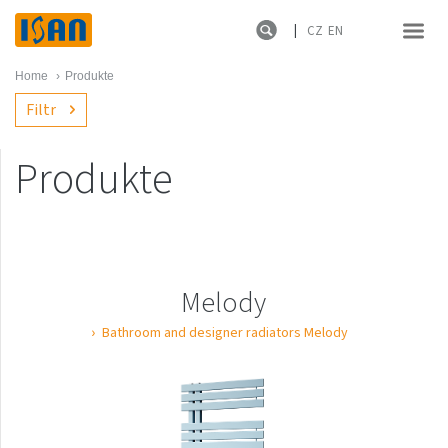
CZ
EN
Home
›
Produkte
Filtr
Produkte
Produkt kollektion
News
Melody
Melody
Atol
Bathroom and designer radiators Melody
Spiral
Termo
Ecolite