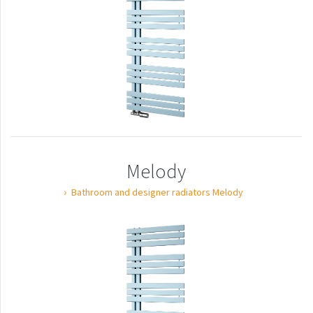
Exact
Thermostatic sets
Thermostatic sets
Produkttypen
Badheizkörper
Melody
Design-Heizkörper
Bathroom and designer radiators Melody
Bodenkonvektoren
Bodenstehend
Wandbefestigte Heizkörper
Heizkörper-mit-
aufgedruckten Motiv