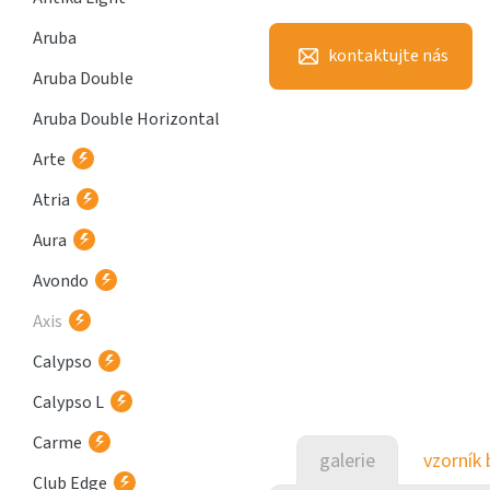
Aruba
kontaktujte nás
Aruba Double
Aruba Double Horizontal
Arte
Atria
Aura
Avondo
Axis
Calypso
Calypso L
Carme
galerie
vzorník 
Club Edge