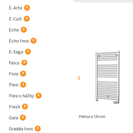
E-Arte
E-Cult
Echo
Echo Inox
E-Saga
Falco
Finix
Flexi
Flexi s háčky
Fresh
Atria
Palmyra Chrom
Gala
Gradda Inox