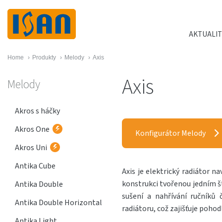
AKTUALIT
Home
›
Produkty
›
Melody
›
Axis
Axis
Melody
Akros s háčky
Akros One
Konfigurátor Melody
Akros Uni
Antika Cube
Axis je elektrický radiátor 
konstrukci tvořenou jedním š
Antika Double
sušení a nahřívání ručníků
Antika Double Horizontal
radiátoru, což zajišťuje pohod
Antika Light