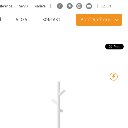
eference
Servis
Kariéra
CZ
EN
Konfigurátory
Í
VIDEA
KONTAKT