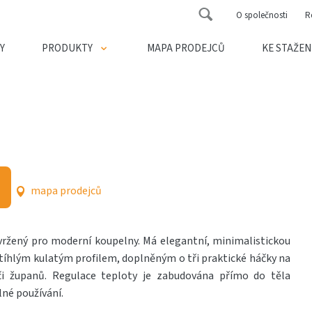
O společnosti
R
Y
PRODUKTY
MAPA PRODEJCŮ
KE STAŽEN
mapa prodejců
navržený pro moderní koupelny. Má elegantní, minimalistickou
tíhlým kulatým profilem, doplněným o tři praktické háčky na
 či županů. Regulace teploty je zabudována přímo do těla
lné používání.