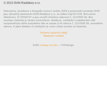
© 2015 ISAN Radiátory s.r.o.
Dokumenty, vizualizace a fotografie nesoucí značku ISAN a prezentující produkty ISAN
jsou výhradně vlastnictvím ISAN Radiátory s.r.o. se sídlem Cejl 817/105, Brno-sever,
Zábrdovice, IČ 25334727 a jsou rovněž chráněna zákonem č. 121/2000 Sb. Bez
souhlasu vlastníka je výroba rozmnoženin, distribuce, zveřejnění a jakékoli jiné užití
neoprávněným užitím autorského díla ve smyslu § 40 zákona č. 121/2000 Sb. autorského
zákona. K jejich distribuci či zveřejnění je nutno získat souhlas od vlastníka.
Ochrana osobních údajů
Nastavení cookies
Svěží
e-shopy na míru
— PUXdesign.