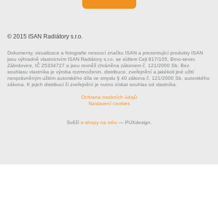
© 2015 ISAN Radiátory s.r.o.
Dokumenty, vizualizace a fotografie nesoucí značku ISAN a prezentující produkty ISAN
jsou výhradně vlastnictvím ISAN Radiátory s.r.o. se sídlem Cejl 817/105, Brno-sever,
Zábrdovice, IČ 25334727 a jsou rovněž chráněna zákonem č. 121/2000 Sb. Bez
souhlasu vlastníka je výroba rozmnoženin, distribuce, zveřejnění a jakékoli jiné užití
neoprávněným užitím autorského díla ve smyslu § 40 zákona č. 121/2000 Sb. autorského
zákona. K jejich distribuci či zveřejnění je nutno získat souhlas od vlastníka.
Ochrana osobních údajů
Nastavení cookies
Svěží
e-shopy na míru
— PUXdesign.