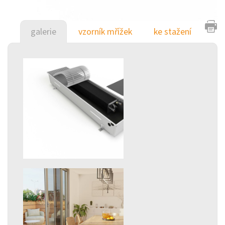
galerie
vzorník mřížek
ke stažení