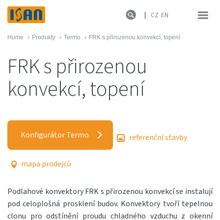
CZ
EN
Home
›
Produkty
›
Termo
›
FRK s přirozenou konvekcí, topení
FRK s přirozenou
konvekcí, topení
Konfigurátor Termo
referenční stavby
mapa prodejců
Podlahové konvektory FRK s přirozenou konvekcí se instalují
pod celoplošná prosklení budov. Konvektory tvoří tepelnou
clonu pro odstínění proudu chladného vzduchu z okenní