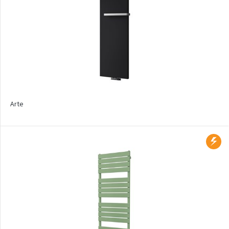
Zoya Inox
Nástěnný vzorník barev
ISAN
Produktové typy
Koupelnové radiátory
Arte
Designové radiátory
Konvektory do podlahy
Radiátory na podlahu
Radiátory na stěnu
Radiátory s vlastním
motivem