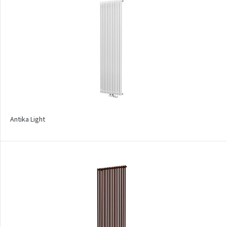
Mapia Light
Mapia Light Plus
Mapia Sky
Mapia Sky Plus
Miro
Miro L
Antika Light
Nias
Octava
Octava Double
Ori
Ori Open
Orion