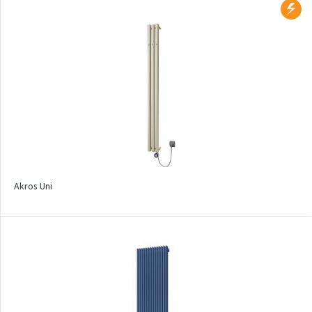
Collom
Collom UNI
Collom Horizontal
Collom Double
Collom Double Horizontal
Collom Light
Collom Mirror
Akros Uni
Corint Inox
Coron
Coron Double Horizontal
Duo
E-Arte