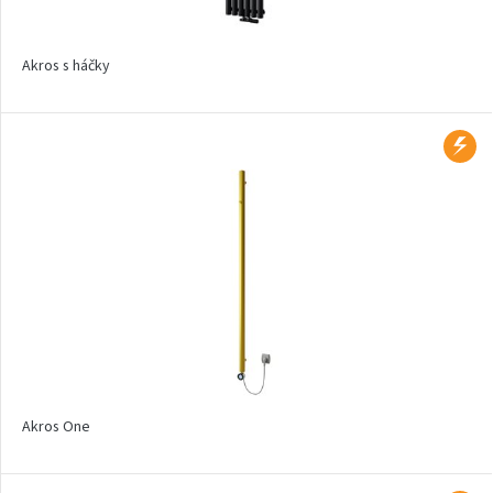
Aruba
Aruba Double
Akros s háčky
Aruba Double Horizontal
Arte
Atria
Aura
Avondo
Axis
Calypso
Calypso L
Carme
Akros One
Club Edge
Club Sky