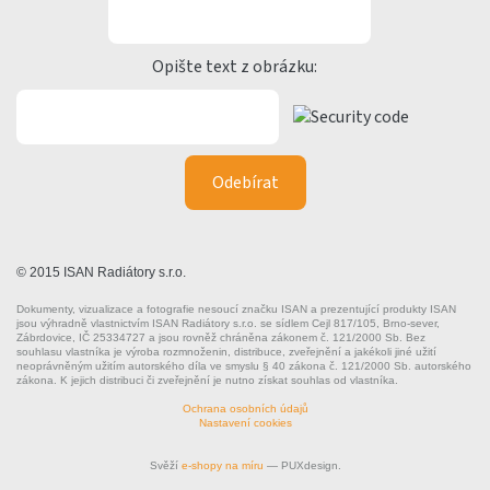
Opište text z obrázku:
© 2015 ISAN Radiátory s.r.o.
Dokumenty, vizualizace a fotografie nesoucí značku ISAN a prezentující produkty ISAN
jsou výhradně vlastnictvím ISAN Radiátory s.r.o. se sídlem Cejl 817/105, Brno-sever,
Zábrdovice, IČ 25334727 a jsou rovněž chráněna zákonem č. 121/2000 Sb. Bez
souhlasu vlastníka je výroba rozmnoženin, distribuce, zveřejnění a jakékoli jiné užití
neoprávněným užitím autorského díla ve smyslu § 40 zákona č. 121/2000 Sb. autorského
zákona. K jejich distribuci či zveřejnění je nutno získat souhlas od vlastníka.
Ochrana osobních údajů
Nastavení cookies
Svěží
e-shopy na míru
— PUXdesign.