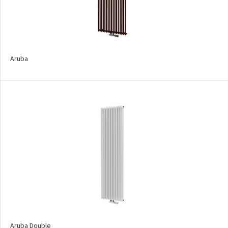
Palmyra Chrom
Palmyra Plus
Pillar s háčky
Aruba
Pillar
Quadrat
Quadrat Horizontal
Quadrat Inox
Quadrat Plus
Quadrat Sky
Quadrat Sky Plus
Rytmo
Rytmo s háčky
Aruba Double