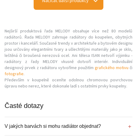
Načítat další produkty
Nejširší produktová řada MELODY obsahuje více než 80 modelů
radiátorů. Řada MELODY zahrnuje radiátory do koupelen, obytných
prostor i kanceláří. Současné trendy v architektuře a bytovém designu
jsou určovány elegantními tvary a ušlechtilými materiály jako je sklo,
leštěná či broušená nerezová ocel. Ani tělesa ISAN netvoří výjimku -
radiátory z řady MELODY vkusně dotvoří interiér. Individuální
designový prvek z radiátoru vytvoříme použitím
grafického motivu
či
fotografie
.
Především v koupelně oceníte odolnou chromovou povrchovou
úpravu nebo nerez, které dokonale ladí s ostatními prvky koupelny.
Časté dotazy
V jakých barvách si mohu radiátor objednat?