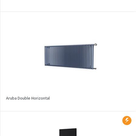
Silla Inox
Silla Radius Inox
Solar
Space
Swing
Swingo
Thea
Tongia
Variant
Aruba Double Horizontal
Variant Horizontal
Variant Mirror
Variant Photo