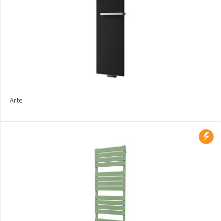
Zoya Inox
Nástěnný vzorník barev
ISAN
Produktové typy
Koupelnové radiátory
Arte
Designové radiátory
Konvektory do podlahy
Radiátory na podlahu
Radiátory na stěnu
Radiátory s vlastním
motivem