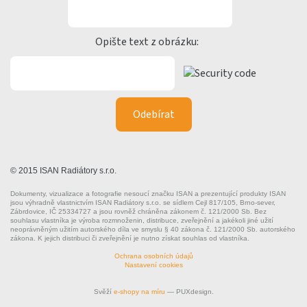
Opište text z obrázku:
© 2015 ISAN Radiátory s.r.o.
Dokumenty, vizualizace a fotografie nesoucí značku ISAN a prezentující produkty ISAN
jsou výhradně vlastnictvím ISAN Radiátory s.r.o. se sídlem Cejl 817/105, Brno-sever,
Zábrdovice, IČ 25334727 a jsou rovněž chráněna zákonem č. 121/2000 Sb. Bez
souhlasu vlastníka je výroba rozmnoženin, distribuce, zveřejnění a jakékoli jiné užití
neoprávněným užitím autorského díla ve smyslu § 40 zákona č. 121/2000 Sb. autorského
zákona. K jejich distribuci či zveřejnění je nutno získat souhlas od vlastníka.
Ochrana osobních údajů
Nastavení cookies
Svěží
e-shopy na míru
— PUXdesign.