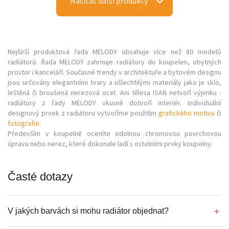
Načítat další produkty
Nejširší produktová řada MELODY obsahuje více než 80 modelů
radiátorů. Řada MELODY zahrnuje radiátory do koupelen, obytných
prostor i kanceláří. Současné trendy v architektuře a bytovém designu
jsou určovány elegantními tvary a ušlechtilými materiály jako je sklo,
leštěná či broušená nerezová ocel. Ani tělesa ISAN netvoří výjimku -
radiátory z řady MELODY vkusně dotvoří interiér. Individuální
designový prvek z radiátoru vytvoříme použitím
grafického motivu
či
fotografie
.
Především v koupelně oceníte odolnou chromovou povrchovou
úpravu nebo nerez, které dokonale ladí s ostatními prvky koupelny.
Časté dotazy
V jakých barvách si mohu radiátor objednat?