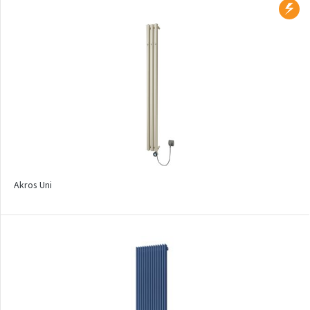
Collom
Collom UNI
Collom Horizontal
Collom Double
Collom Double Horizontal
Collom Light
Collom Mirror
Akros Uni
Corint Inox
Coron
Coron Double Horizontal
Duo
E-Arte