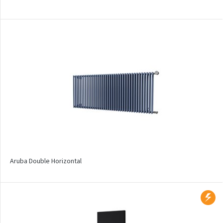
Silla Inox
Silla Radius Inox
Solar
Space
Swing
Swingo
Thea
Tongia
Variant
Aruba Double Horizontal
Variant Horizontal
Variant Mirror
Variant Photo