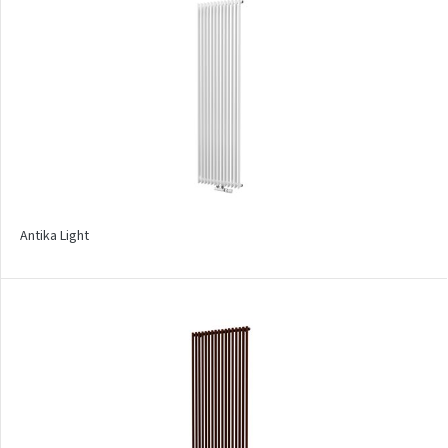
Mapia Light
Mapia Light Plus
Mapia Sky
Mapia Sky Plus
Miro
Miro L
Antika Light
Nias
Octava
Octava Double
Ori
Ori Open
Orion