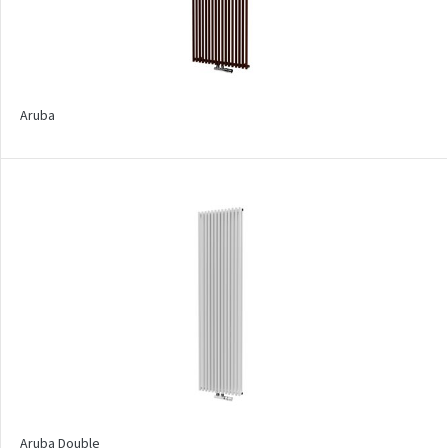
Palmyra Chrom
Palmyra Plus
Pillar s háčky
Aruba
Pillar
Quadrat
Quadrat Horizontal
Quadrat Inox
Quadrat Plus
Quadrat Sky
Quadrat Sky Plus
Rytmo
Rytmo s háčky
Aruba Double