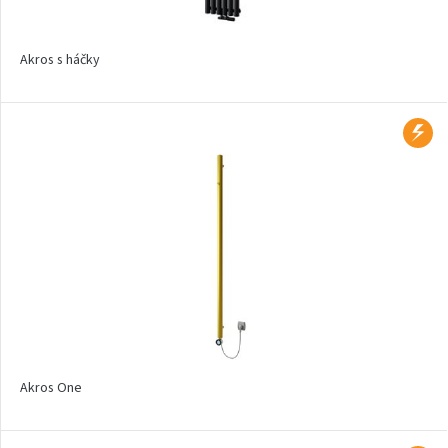
Aruba
Aruba Double
Akros s háčky
Aruba Double Horizontal
Arte
Atria
Aura
Avondo
Axis
Calypso
Calypso L
Carme
Akros One
Club Edge
Club Sky