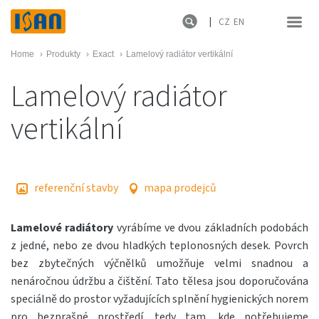
CZ
EN
Home
›
Produkty
›
Exact
›
Lamelový radiátor vertikální
Lamelový radiátor
vertikální
referenční stavby
mapa prodejců
Lamelové radiátory
vyrábíme ve dvou základních podobách
z jedné, nebo ze dvou hladkých teplonosných desek. Povrch
bez zbytečných výčnělků umožňuje velmi snadnou a
nenáročnou údržbu a čištění. Tato tělesa jsou doporučována
speciálně do prostor vyžadujících splnění hygienických norem
pro bezprašné prostředí, tedy tam, kde potřebujeme