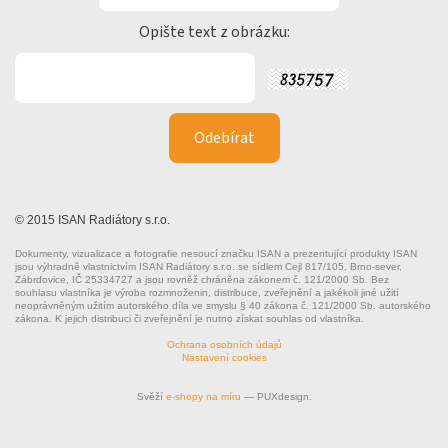
Opište text z obrázku:
© 2015 ISAN Radiátory s.r.o.
Dokumenty, vizualizace a fotografie nesoucí značku ISAN a prezentující produkty ISAN
jsou výhradně vlastnictvím ISAN Radiátory s.r.o. se sídlem Cejl 817/105, Brno-sever,
Zábrdovice, IČ 25334727 a jsou rovněž chráněna zákonem č. 121/2000 Sb. Bez
souhlasu vlastníka je výroba rozmnoženin, distribuce, zveřejnění a jakékoli jiné užití
neoprávněným užitím autorského díla ve smyslu § 40 zákona č. 121/2000 Sb. autorského
zákona. K jejich distribuci či zveřejnění je nutno získat souhlas od vlastníka.
Ochrana osobních údajů
Nastavení cookies
Svěží
e-shopy na míru
— PUXdesign.