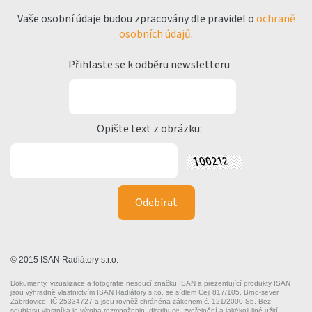
Vaše osobní údaje budou zpracovány dle pravidel o
ochraně
osobních údajů
.
Přihlaste se k odběru newsletteru
Opište text z obrázku:
© 2015 ISAN Radiátory s.r.o.
Dokumenty, vizualizace a fotografie nesoucí značku ISAN a prezentující produkty ISAN
jsou výhradně vlastnictvím ISAN Radiátory s.r.o. se sídlem Cejl 817/105, Brno-sever,
Zábrdovice, IČ 25334727 a jsou rovněž chráněna zákonem č. 121/2000 Sb. Bez
souhlasu vlastníka je výroba rozmnoženin, distribuce, zveřejnění a jakékoli jiné užití