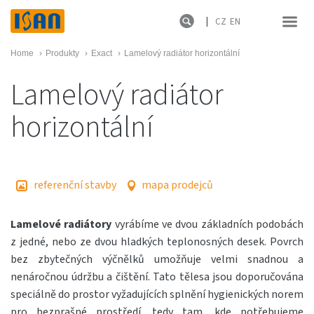
CZ
EN
Home
›
Produkty
›
Exact
›
Lamelový radiátor horizontální
Lamelový radiátor
horizontální
referenční stavby
mapa prodejců
Lamelové radiátory
vyrábíme ve dvou základních podobách
z jedné, nebo ze dvou hladkých teplonosných desek. Povrch
bez zbytečných výčnělků umožňuje velmi snadnou a
nenáročnou údržbu a čištění. Tato tělesa jsou doporučována
speciálně do prostor vyžadujících splnění hygienických norem
pro bezprašné prostředí, tedy tam, kde potřebujeme