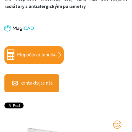
radiátory s antialergickými parametry
.
kontaktujte nás