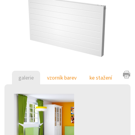
galerie
vzorník barev
ke stažení