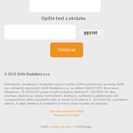
Opište text z obrázku:
© 2015 ISAN Radiátory s.r.o.
Dokumenty, vizualizace a fotografie nesoucí značku ISAN a prezentující produkty ISAN
jsou výhradně vlastnictvím ISAN Radiátory s.r.o. se sídlem Cejl 817/105, Brno-sever,
Zábrdovice, IČ 25334727 a jsou rovněž chráněna zákonem č. 121/2000 Sb. Bez
souhlasu vlastníka je výroba rozmnoženin, distribuce, zveřejnění a jakékoli jiné užití
neoprávněným užitím autorského díla ve smyslu § 40 zákona č. 121/2000 Sb. autorského
zákona. K jejich distribuci či zveřejnění je nutno získat souhlas od vlastníka.
Ochrana osobních údajů
Nastavení cookies
Svěží
e-shopy na míru
— PUXdesign.