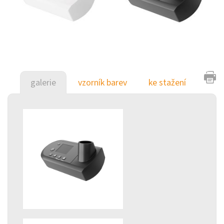
galerie
vzorník barev
ke stažení