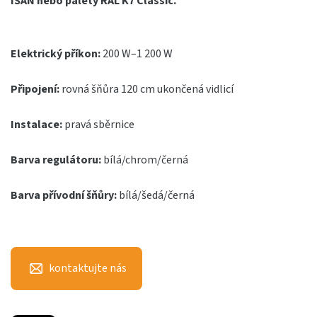
ISAN nebo palety RAL K7 Classic.
Elektrický příkon:
200 W–1 200 W
Připojení:
rovná šňůra 120 cm ukončená vidlicí
Instalace:
pravá sběrnice
Barva regulátoru:
bílá/chrom/černá
Barva přívodní šňůry:
bílá/šedá/černá
kontaktujte nás