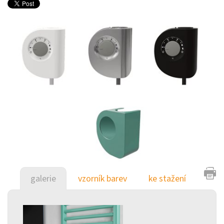
galerie
vzorník barev
ke stažení