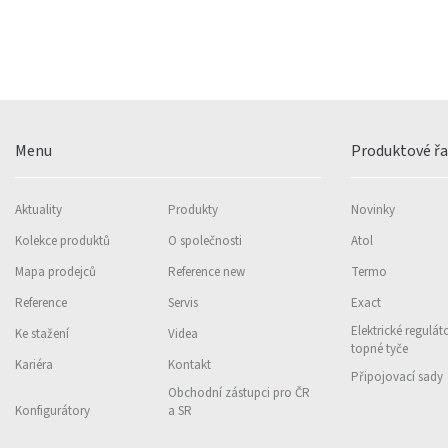
Menu
Produktové ř
Aktuality
Produkty
Novinky
Kolekce produktů
O společnosti
Atol
Mapa prodejců
Reference new
Termo
Reference
Servis
Exact
Elektrické regulát
Ke stažení
Videa
topné tyče
Kariéra
Kontakt
Připojovací sady
Obchodní zástupci pro ČR
Konfigurátory
a SR