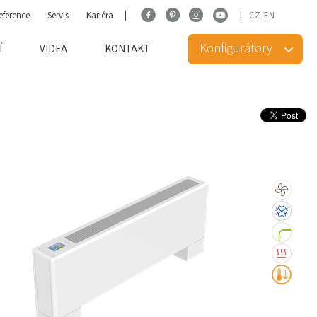
eference
Servis
Kariéra
CZ
EN
Konfigurátory
Í
VIDEA
KONTAKT