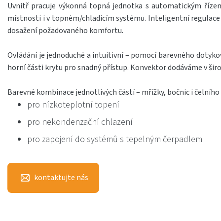
Uvnitř pracuje výkonná topná jednotka s automatickým řízen
místnosti i v topném/chladicím systému. Inteligentní regulace o
dosažení požadovaného komfortu.
Ovládání je jednoduché a intuitivní – pomocí barevného dotyko
horní části krytu pro snadný přístup. Konvektor dodáváme v širo
Barevné kombinace jednotlivých částí – mřížky, bočnic i čelníh
pro nízkoteplotní topení
pro nekondenzační chlazení
pro zapojení do systémů s tepelným čerpadlem
kontaktujte nás