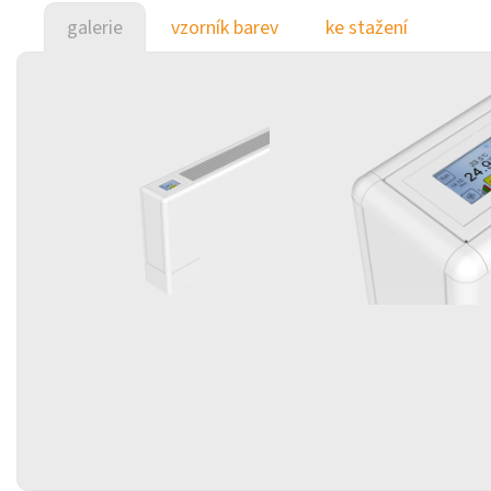
galerie
vzorník barev
ke stažení