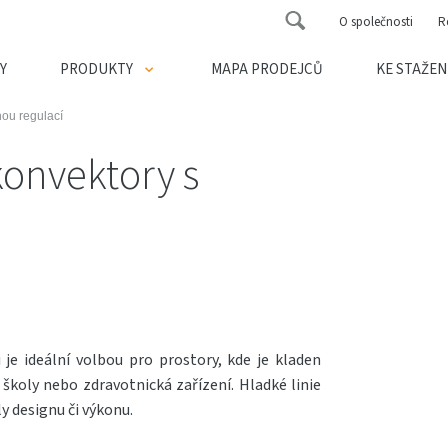
O společnosti
R
Y
PRODUKTY
MAPA PRODEJCŮ
KE STAŽEN
nou regulací
konvektory s
e ideální volbou pro prostory, kde je kladen
školy nebo zdravotnická zařízení. Hladké linie
y designu či výkonu.