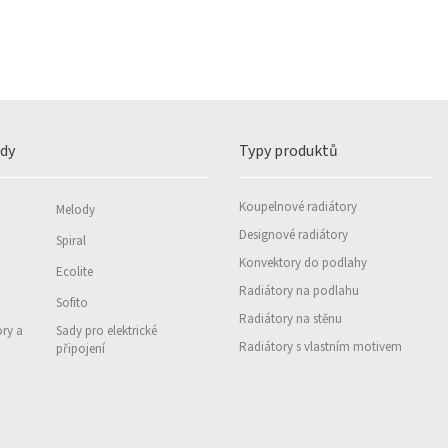
ady
Typy produktů
Koupelnové radiátory
Melody
Designové radiátory
Spiral
Konvektory do podlahy
Ecolite
Radiátory na podlahu
Sofito
Radiátory na stěnu
ory a
Sady pro elektrické
Radiátory s vlastním motivem
připojení