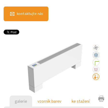
kontaktujte nás
galerie
vzorník barev
ke stažení