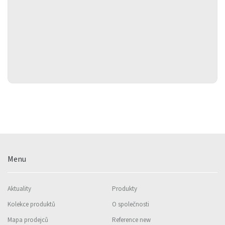
Menu
Aktuality
Produkty
Kolekce produktů
O společnosti
Mapa prodejců
Reference new