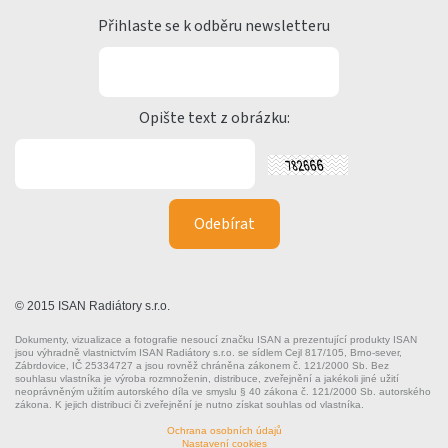
Přihlaste se k odběru newsletteru
Opište text z obrázku:
© 2015 ISAN Radiátory s.r.o.
Dokumenty, vizualizace a fotografie nesoucí značku ISAN a prezentující produkty ISAN
jsou výhradně vlastnictvím ISAN Radiátory s.r.o. se sídlem Cejl 817/105, Brno-sever,
Zábrdovice, IČ 25334727 a jsou rovněž chráněna zákonem č. 121/2000 Sb. Bez
souhlasu vlastníka je výroba rozmnoženin, distribuce, zveřejnění a jakékoli jiné užití
neoprávněným užitím autorského díla ve smyslu § 40 zákona č. 121/2000 Sb. autorského
zákona. K jejich distribuci či zveřejnění je nutno získat souhlas od vlastníka.
Ochrana osobních údajů
Nastavení cookies