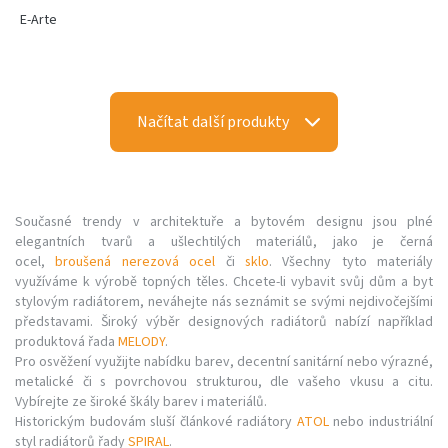
E-Arte
Načítat další produkty
Současné trendy v architektuře a bytovém designu jsou plné
elegantních tvarů a ušlechtilých materiálů, jako je černá
ocel,
broušená nerezová ocel
či
sklo
. Všechny tyto materiály
využíváme k výrobě topných těles. Chcete-li vybavit svůj dům a byt
stylovým radiátorem, neváhejte nás seznámit se svými nejdivočejšími
představami. Široký výběr designových radiátorů nabízí například
produktová řada
MELODY
.
Pro osvěžení využijte nabídku barev, decentní sanitární nebo výrazné,
metalické či s povrchovou strukturou, dle vašeho vkusu a citu.
Vybírejte ze široké škály barev i materiálů.
Historickým budovám sluší článkové radiátory
ATOL
nebo industriální
styl radiátorů řady
SPIRAL
.