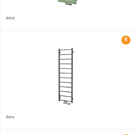
Exact
Sofito
Atria
Elektrické regulátory a
topné tyče
Sady pro elektrické připojení
Připojovací sady
Produktové typy
Koupelnové radiátory
Designové radiátory
Aura
Konvektory do podlahy
Radiátory na podlahu