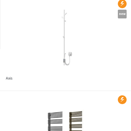
Radiátory na stěnu
new
Radiátory s vlastním
motivem
Axis