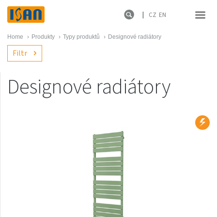
CZ
EN
Home
›
Produkty
›
Typy produktů
›
Designové radiátory
Filtr
Designové radiátory
Produktové řady
Novinky
Melody
Atol
Spiral
Termo
Ecolite