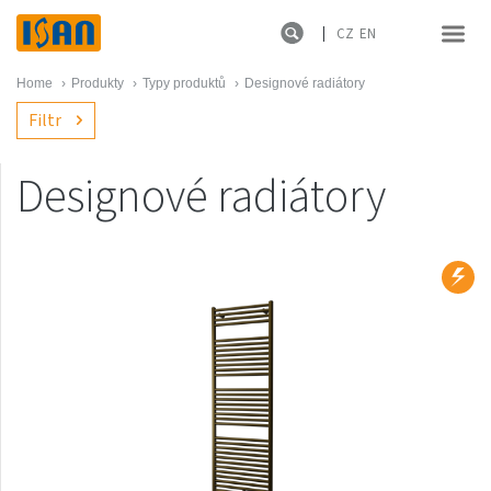
CZ
EN
Home
›
Produkty
›
Typy produktů
›
Designové radiátory
Filtr
Designové radiátory
Produktové řady
Novinky
Melody
Atol
Spiral
Termo
Ecolite