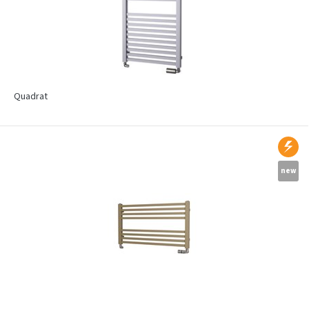
Quadrat
new