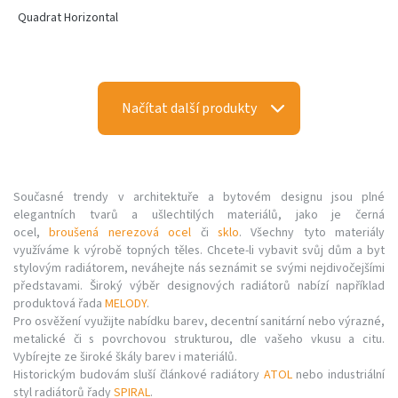
Quadrat Horizontal
Načítat další produkty
Současné trendy v architektuře a bytovém designu jsou plné
elegantních tvarů a ušlechtilých materiálů, jako je černá
ocel,
broušená nerezová ocel
či
sklo
. Všechny tyto materiály
využíváme k výrobě topných těles. Chcete-li vybavit svůj dům a byt
stylovým radiátorem, neváhejte nás seznámit se svými nejdivočejšími
představami. Široký výběr designových radiátorů nabízí například
produktová řada
MELODY
.
Pro osvěžení využijte nabídku barev, decentní sanitární nebo výrazné,
metalické či s povrchovou strukturou, dle vašeho vkusu a citu.
Vybírejte ze široké škály barev i materiálů.
Historickým budovám sluší článkové radiátory
ATOL
nebo industriální
styl radiátorů řady
SPIRAL
.