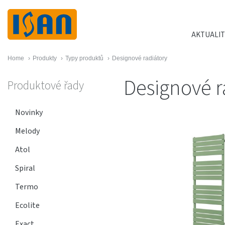
AKTUALIT
Home
›
Produkty
›
Typy produktů
›
Designové radiátory
Designové r
Produktové řady
Novinky
Melody
Atol
Spiral
Termo
Ecolite
Exact