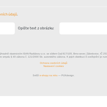
ních údajů
.
Opište text z obrázku:
výhradně vlastnictvím ISAN Radiátory s.r.o. se sídlem Cejl 817/105, Brno-sever, Zábrdovice, IČ
ve smyslu § 40 zákona č. 121/2000 Sb. autorského zákona. K jejich distribuci či zveřejnění je nut
Ochrana osobních údajů
Nastavení cookies
Svěží
e-shopy na míru
— PUXdesign.