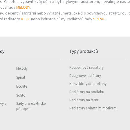
. Chcete-li vybavit svůj dům a byt stylovým radiátorem, neváhejte nás s
ktová řada
MELODY
.
v, decentní sanitární nebo výrazné, metalické či s povrchovou strukturou, dl
vé radiátory
ATOL
nebo industriální styl radiátorů řady
SPIRAL
.
ady
Typy produktů
Koupelnové radiátory
Melody
Designové radiátory
Spiral
Konvektory do podlahy
Ecolite
Radiátory na podlahu
Sofito
Radiátory na stěnu
ory a
Sady pro elektrické
Radiátory s vlastním motivem
připojení