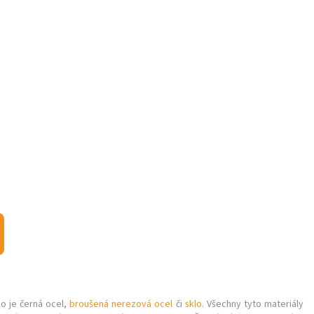
ko je černá ocel,
broušená nerezová ocel
či
sklo
. Všechny tyto materiály