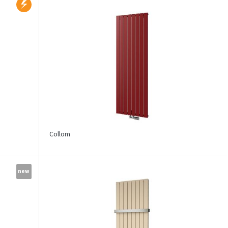
Collom
new