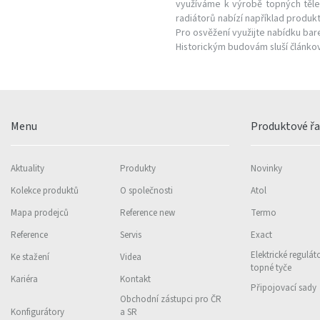
využíváme k výrobě topných těles
radiátorů nabízí například produ
Pro osvěžení využijte nabídku bare
Historickým budovám sluší článko
Menu
Produktové ř
Aktuality
Produkty
Novinky
Kolekce produktů
O společnosti
Atol
Mapa prodejců
Reference new
Termo
Reference
Servis
Exact
Elektrické regulát
Ke stažení
Videa
topné tyče
Kariéra
Kontakt
Připojovací sady
Obchodní zástupci pro ČR
Konfigurátory
a SR