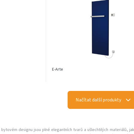
E-Arte
Načítat další produkty
 bytovém designu jsou plné elegantních tvarů a ušlechtilých materiálů, ja