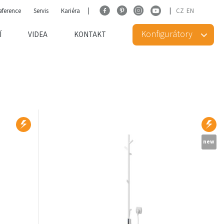
eference
Servis
Kariéra
CZ
EN
Konfigurátory
Í
VIDEA
KONTAKT
new