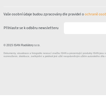
Vaše osobní údaje budou zpracovány dle pravidel o
ochraně osob
Přihlaste se k odběru newsletteru
© 2015 ISAN Radiátory s.r.o.
Dokumenty, vizualizace a fotografie nesoucí značku ISAN a prezentující produkty ISAN jsou 
rozmnoženin, distribuce, zveřejnění a jakékoli jiné užití neoprávněným užitím autorského díla 