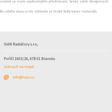
eznámit se svými nejdivočejšími představami. Široký výběr designových
e vašeho vkusu a citu. Vybírejte ze široké škály barev i materiálů.
ISAN Radiátory s.r.o,
Poříčí 1603/26, 678 01 Blansko
zobrazit na mapě
info@isan.cz