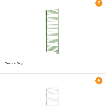
Radiátory na stěnu
Radiátory s vlastním
motivem
Quadrat Sky