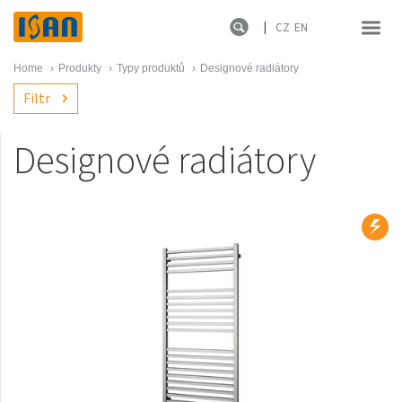
CZ
EN
Home
›
Produkty
›
Typy produktů
›
Designové radiátory
Filtr
Designové radiátory
Produktové řady
Novinky
Melody
Atol
Spiral
Termo
Ecolite