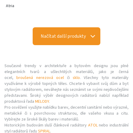
Atria
Načítat další produkty
Současné trendy v architektuře a bytovém designu jsou plné
elegantních tvarů a ušlechtilých materiálů, jako je černá
ocel,
broušená nerezová ocel
či
sklo
. Všechny tyto materiály
využíváme k výrobě topných těles. Chcete-li vybavit svůj dům a byt
stylovým radiátorem, neváhejte nás seznámit se svými nejdivočejšími
představami. Široký výběr designových radiátorů nabízí například
produktová řada
MELODY
.
Pro osvěžení využijte nabídku barev, decentní sanitární nebo výrazné,
metalické či s povrchovou strukturou, dle vašeho vkusu a citu.
Vybírejte ze široké škály barev i materiálů.
Historickým budovám sluší článkové radiátory
ATOL
nebo industriální
styl radiátorů řady
SPIRAL
.