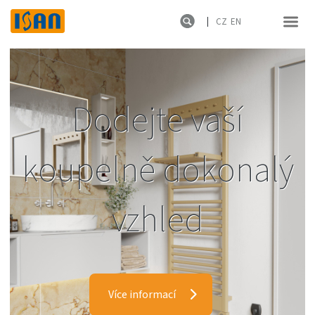
CZ
EN
Dodejte vaší
koupelně dokonal
vzhled