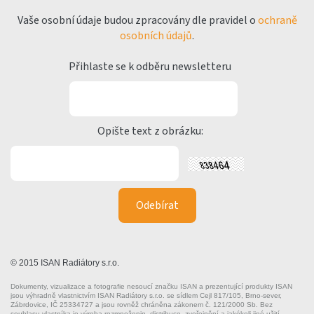
Vaše osobní údaje budou zpracovány dle pravidel o
ochraně
osobních údajů
.
Přihlaste se k odběru newsletteru
Opište text z obrázku:
© 2015 ISAN Radiátory s.r.o.
Dokumenty, vizualizace a fotografie nesoucí značku ISAN a prezentující produkty ISAN
jsou výhradně vlastnictvím ISAN Radiátory s.r.o. se sídlem Cejl 817/105, Brno-sever,
Zábrdovice, IČ 25334727 a jsou rovněž chráněna zákonem č. 121/2000 Sb. Bez
souhlasu vlastníka je výroba rozmnoženin, distribuce, zveřejnění a jakékoli jiné užití