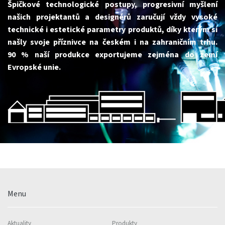
Špičkové technologické postupy, progresivní myšlení
našich projektantů a designérů zaručují vždy vysoké
technické i estetické parametry produktů, díky kterým si
našly svoje příznivce na českém i na zahraničním trhu.
90 % naší produkce exportujeme zejména do zemí
Evropské unie.
Menu
Aktuality
Produkty