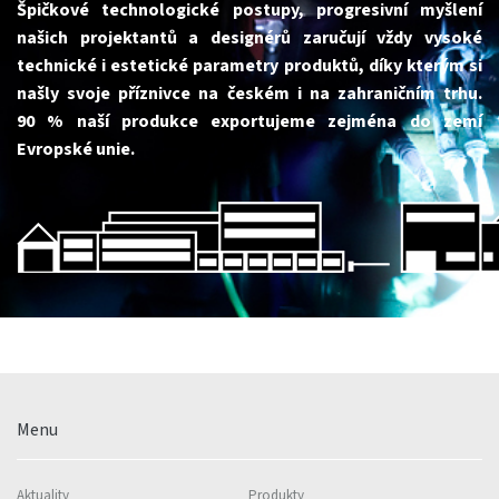
Špičkové technologické postupy, progresivní myšlení
našich projektantů a designérů zaručují vždy vysoké
technické i estetické parametry produktů, díky kterým si
našly svoje příznivce na českém i na zahraničním trhu.
90 % naší produkce exportujeme zejména do zemí
Evropské unie.
Menu
Aktuality
Produkty