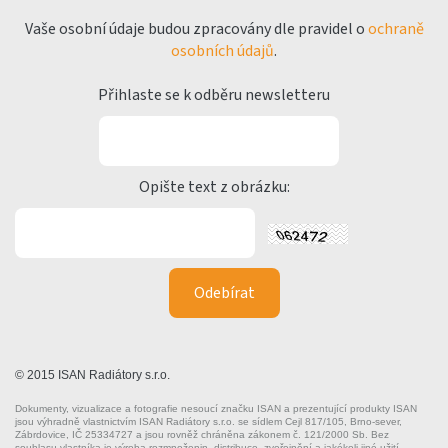
Vaše osobní údaje budou zpracovány dle pravidel o
ochraně
osobních údajů
.
Přihlaste se k odběru newsletteru
Opište text z obrázku:
© 2015 ISAN Radiátory s.r.o.
Dokumenty, vizualizace a fotografie nesoucí značku ISAN a prezentující produkty ISAN
jsou výhradně vlastnictvím ISAN Radiátory s.r.o. se sídlem Cejl 817/105, Brno-sever,
Zábrdovice, IČ 25334727 a jsou rovněž chráněna zákonem č. 121/2000 Sb. Bez
souhlasu vlastníka je výroba rozmnoženin, distribuce, zveřejnění a jakékoli jiné užití