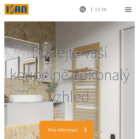
CZ
EN
Dodejte vaší
koupelně dokonalý
vzhled
Více informací